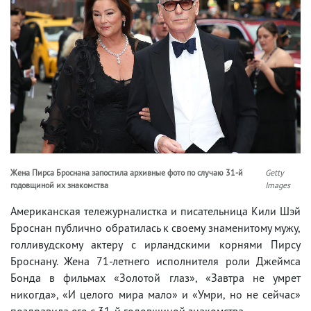
Жена Пирса Броснана запостила архивные фото по случаю 31-й
Getty
годовщиной их знакомства
Images
Американская тележурналистка и писательница Кили Шэй
Броснан публично обратилась к своему знаменитому мужу,
голливудскому актеру с ирландскими корнями Пирсу
Броснану. Жена 71-летнего исполнителя роли Джеймса
Бонда в фильмах «Золотой глаз», «Завтра не умрет
никогда», «И целого мира мало» и «Умри, но не сейчас»
поздравила его с 31-й годовщиной знакомства.