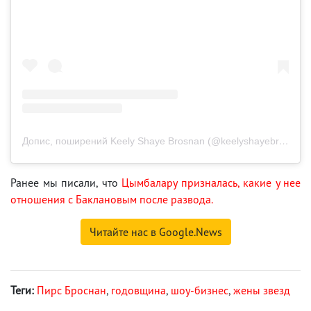
Допис, поширений Keely Shaye Brosnan (@keelyshayebrosnan)
Ранее мы писали, что
Цымбалару призналась, какие у нее
отношения с Баклановым после развода.
Читайте нас в Google.News
Теги:
Пирс Броснан
,
годовщина
,
шоу-бизнес
,
жены звезд