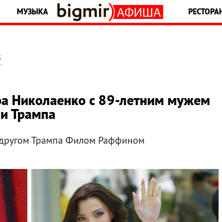
МУЗЫКА
РЕСТОРА
5
ра Николаенко с 89-летним мужем
ии Трампа
 другом Трампа Филом Раффином