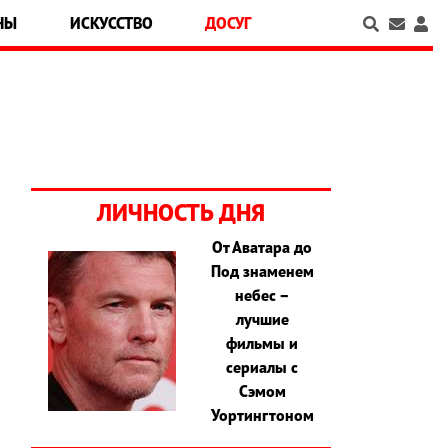
НЫ
ИСКУССТВО
ДОСУГ
ЛИЧНОСТЬ ДНЯ
От Аватара до
Под знаменем
небес –
лучшие
фильмы и
сериалы с
Сэмом
Уортингтоном