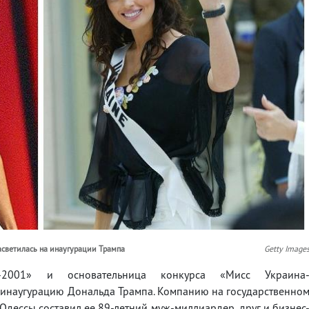
асветилась на инаугурации Трампа
Getty Image
а-2001» и основательница конкурса «Мисс Украина
 инаугурацию Дональда Трампа. Компанию на государственно
Одессы составил ее 89-летний муж-миллиардер, друг и бизнес