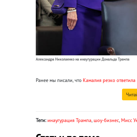
Александра Николаенко на инаугурации Дональда Трампа
Ранее мы писали, что
Камалия резко ответила
Чита
Теги:
инаугурация Трампа
,
шоу-бизнес
,
Мисс У