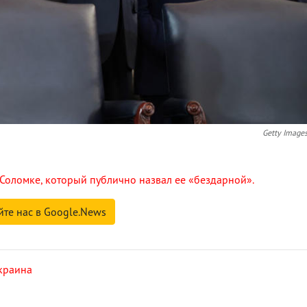
Getty Image
 Соломке, который публично назвал ее «бездарной».
йте нас в Google.News
краина