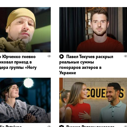
 Юрченко гневно
Павел Текучев раскрыл
иковал приезд в
реальные суммы
дера группы «Ногу
гонораров актеров в
Украине
ia Petrivna
Внучка Ротару показала