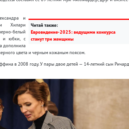
ександра и
и Хилари
Читай также:
ерно-белый
Евровидение-2025: ведущими конкурса
а и юбки, с
станут три женщины
ка дополнила
черного цвета и черным кожаным поясом.
ффина в 2008 году. У пары двое детей — 14-летний сын Ричар