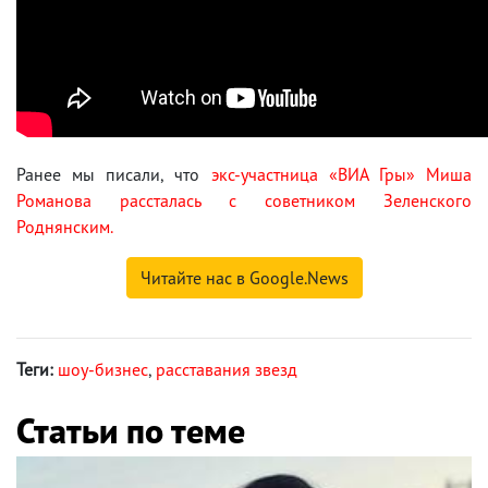
Ранее мы писали, что
экс-участница «ВИА Гры» Миша
Романова рассталась с советником Зеленского
Роднянским.
Читайте нас в Google.News
Теги:
шоу-бизнес
,
расставания звезд
Статьи по теме