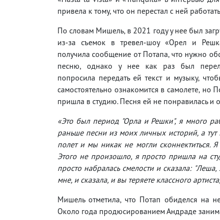
привела к тому, что он перестал с ней работать
По словам Мишель, в 2021 году у нее был заг
из-за съемок в тревел-шоу «Орел и Решка
получила сообщение от Потапа, что нужно об
песню, однако у нее как раз был перел
попросила передать ей текст и музыку, что
самостоятельно ознакомится в самолете, но По
пришла в студию. Песня ей не понравилась и о
«Это был период "Орла и Решки", я много ра
раньше песни из моих личных историй, а тут м
полет и мы никак не могли сконнектиться. Я г
Этого не произошло, я просто пришла на сту
просто набралась смелости и сказала: "Леша, 
мне, и сказала, и вы теряете классного артист
Мишель отметила, что Потап обиделся на нее
Около года продюсированием Андраде занима