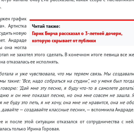
.
ружен график
». Артистка
Читай также:
судить новую
Гарик Бирча рассказал о 3-летней дочери,
ет. Андраде
которую скрывает от публики
бы она могла
тап не захотел этого сделать. В конечном итоге певица все ж
на отказалась ее исполнять.
ботала и уже чувствовала, что мы теряем связь. Мы создавал
ы такие: "Все, надо собраться на студии", но у меня был тогд
оворю: "Дай мне эту песню, я буду что-то в самолете делать"
дию и он мне показал песню, но она мне совсем не зашла. 
я не буду это петь, я не хочу, она мне не нравится, она не об
а, давайте — создавайте классные песни»
, — вспомнила Андраде
 и после этой ситуации отказался от сотрудничества с ней
лась только Ирина Горовая.