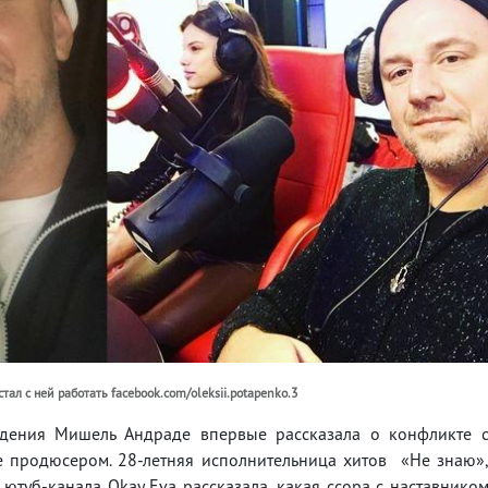
тал с ней работать facebook.com/oleksii.potapenko.3
дения Мишель Андраде впервые рассказала о конфликте 
е продюсером. 28-летняя исполнительница хитов «Не знаю»
я ютуб-канала Okay Eva рассказала, какая ссора с наставнико