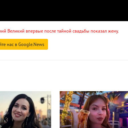
рий Великий впервые после тайной свадьбы показал жену.
йте нас в Google.News