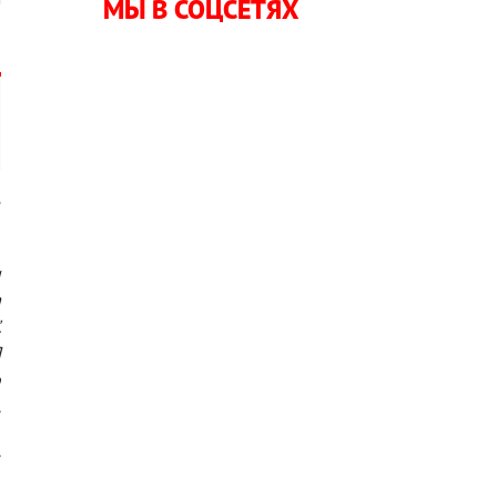
МЫ В СОЦСЕТЯХ
е
и
а
.
Я
о
.
.