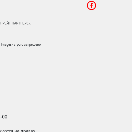
КЕПРЕЙТ ПАРТНЕРС».
mages - строго запрещено.
7-00
икуются на правах