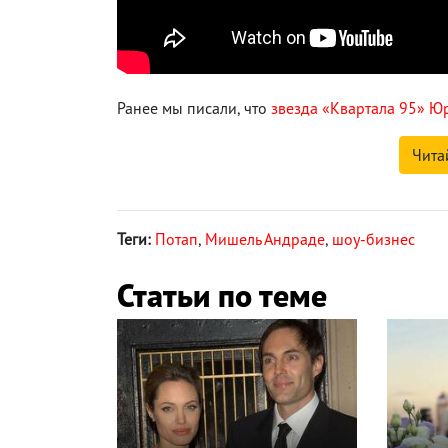
Ранее мы писали, что
звезда «Квартала 95» Ю
Чита
Теги:
Потап
,
Мишель Андраде
,
шоу-бизнес
Статьи по теме