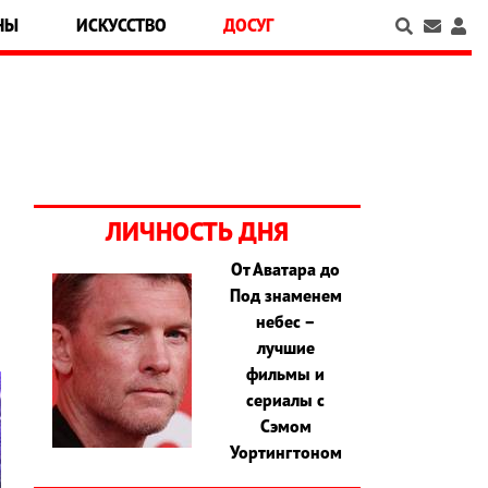
НЫ
ИСКУССТВО
ДОСУГ
ЛИЧНОСТЬ ДНЯ
От Аватара до
Под знаменем
небес –
лучшие
фильмы и
сериалы с
Сэмом
Уортингтоном