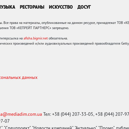
МУЗЫКА
РЕСТОРАНЫ
ИСКУССТВО
ДОСУГ
 Все права на материалы, опубликованные на данном ресурсе, принадлежат ТОВ «
решения ТОВ «КЕПРЕЙТ ПАРТНЕРС» запрещено.
 гиперссылка на
afisha.bigmir.net
обязательна.
ических произведений и/или аудиовизуальных произведений правообладателя Getty I
рсональных данных
ma@mediadim.com.ua
Тел: +38 (044) 207-33-05, +38 (044) 207-9
97-07
, "Спецпроект", "Новости компаний", "Актуально", "Промо", публ