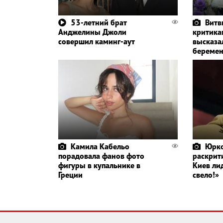
53-летний брат
Витв
Анджелины Джоли
критика
совершил каминг-аут
высказа
беремен
Камила Кабельо
Юрко
порадовала фанов фото
раскрит
фигуры в купальнике в
Киев ли
Греции
свело!»