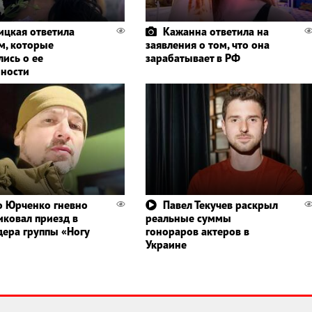
ицкая ответила
Кажанна ответила на
м, которые
заявления о том, что она
лись о ее
зарабатывает в РФ
ности
 Юрченко гневно
Павел Текучев раскрыл
иковал приезд в
реальные суммы
дера группы «Ногу
гонораров актеров в
Украине