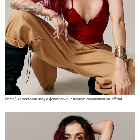
MamaRika показала новую фотосессию instagram.com/mamarika_official