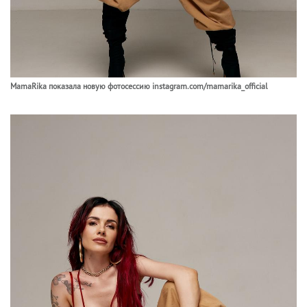
MamaRika показала новую фотосессию instagram.com/mamarika_official