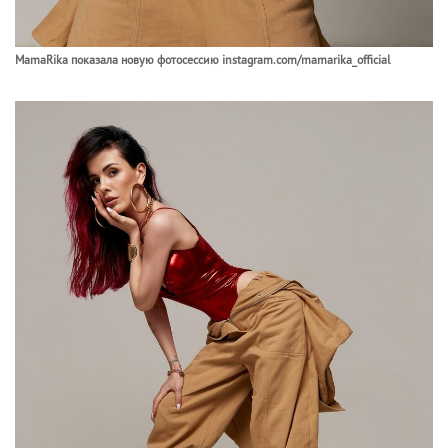
MamaRika показала новую фотосессию instagram.com/mamarika_official