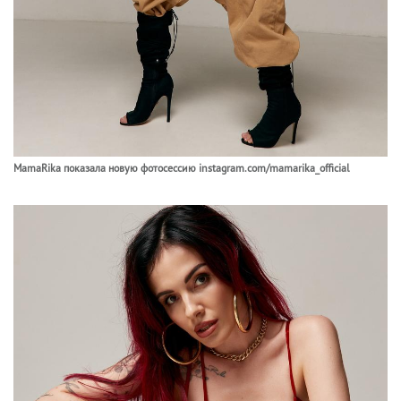
MamaRika показала новую фотосессию instagram.com/mamarika_official