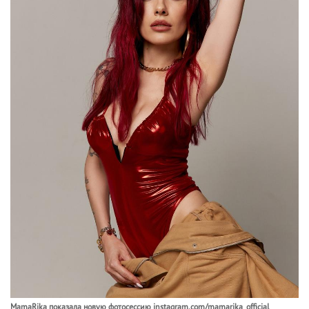
MamaRika показала новую фотосессию instagram.com/mamarika_official