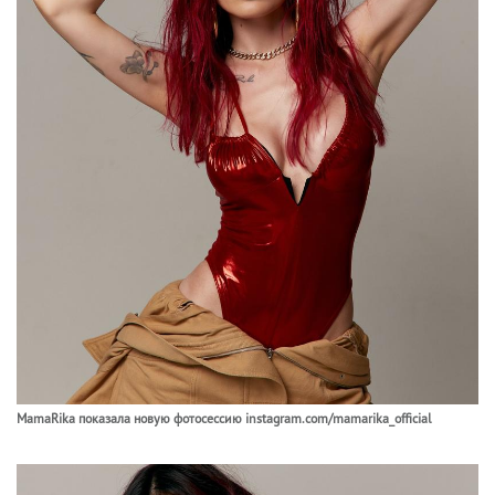
MamaRika показала новую фотосессию instagram.com/mamarika_official