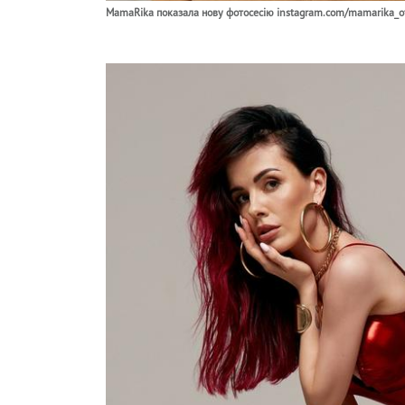
MamaRika показала нову фотосесію instagram.com/mamarika_off