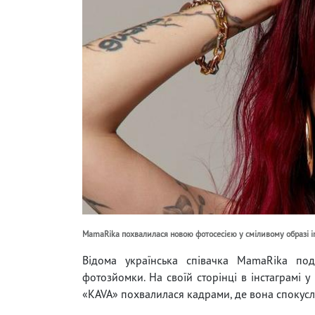
MamaRika похвалилася новою фотосесією у сміливому образі i
Відома українська співачка MamaRika под
фотозйомки. На своїй сторінці в інстаграмі у
«KAVA» похвалилася кадрами, де вона спокусли