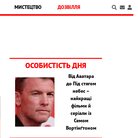
МИСТЕЦТВО
ДОЗВІЛЛЯ
ОСОБИСТІСТЬ ДНЯ
Від Аватара
до Під стягом
небес –
найкращі
фільми й
серіали із
Семом
Вортінґтоном