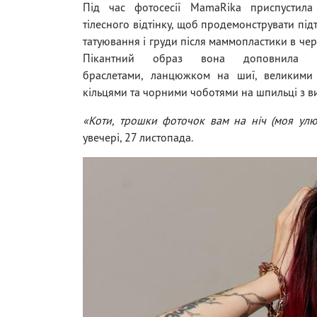
Під час фотосесії MamaRika приспустила
тілесного відтінку, щоб продемонструвати підт
татуювання і груди після маммопластики в чер
Пікантний образ вона доповнила зо
браслетами, ланцюжком на шиї, великими
кільцями та чорними чоботями на шпильці з в
«Коти, трошки фоточок вам на ніч (моя улю
увечері, 27 листопада.