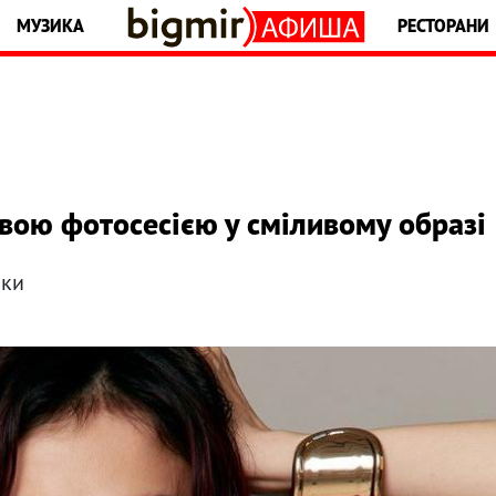
МУЗИКА
РЕСТОРАНИ
ою фотосесією у сміливому образі
ики