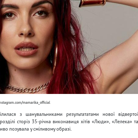
nstagram.com/mamarika_official
ілилася з шанувальниками результататами нової відверто
 розділі сторіз 35-річна виконавиця хітів «Люди», «Лелека» т
во позувала у сміливому образі.