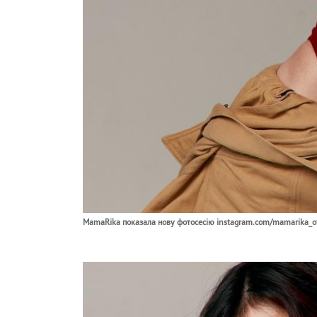
MamaRika показала нову фотосесію instagram.com/mamarika_off