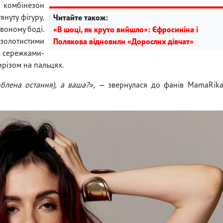
 комбінезон
януту фігуру,
Читайте також:
воному боді.
«В шоці, як круто вийшло»: Єфросиніна і
лотистими
Полякова відновили «Дорослих дівчат»
 сережками-
ирізом на пальцях.
блена остання), а ваша?»,
— звернулася до фанів MamaRik