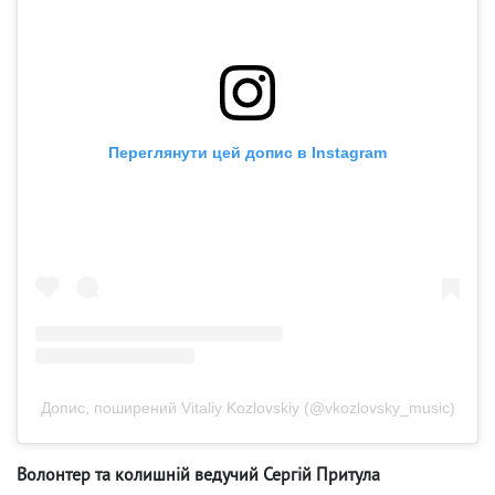
Переглянути цей допис в Instagram
Допис, поширений Vitaliy Kozlovskiy (@vkozlovsky_music)
Волонтер та колишній ведучий Сергій Притула