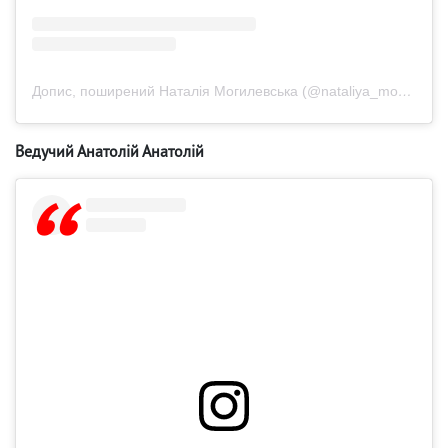
Допис, поширений Наталія Могилевська (@nataliya_mogilevskaya)
Ведучий Анатолій Анатолій