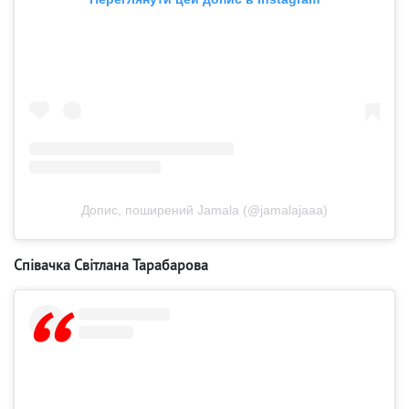
Допис, поширений Jamala (@jamalajaaa)
Співачка Світлана Тарабарова