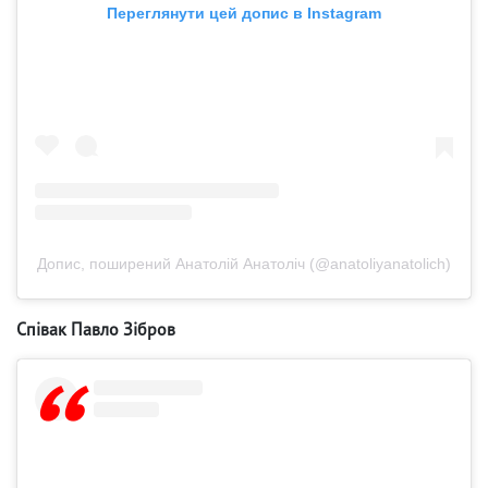
Переглянути цей допис в Instagram
Допис, поширений Анатолій Анатоліч (@anatoliyanatolich)
Співак Павло Зібров