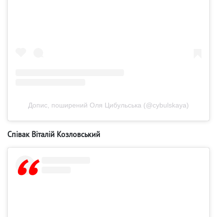
Допис, поширений Оля Цибульська (@cybulskaya)
Співак Віталій Козловський