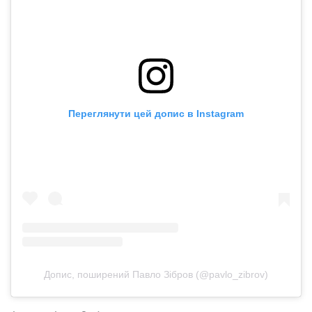
Переглянути цей допис в Instagram
Допис, поширений Павло Зібров (@pavlo_zibrov)