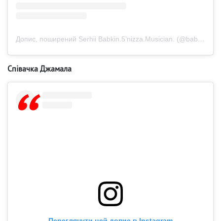
Допис, поширений Serhii Babkin.5’nizza.Musician. (@babkin_official)
Співачка Джамала
Переглянути цей допис в Instagram