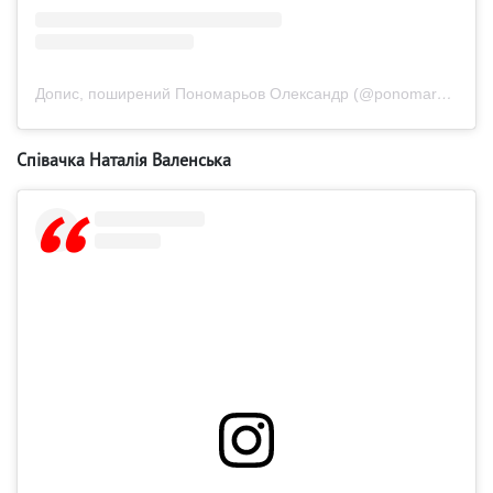
Допис, поширений Пономарьов Олександр (@ponomaryovoleksandr)
Співачка Наталія Валенська