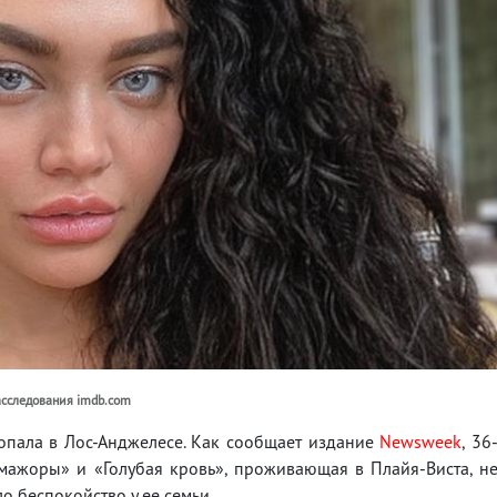
асследования imdb.com
опала в Лос-Анджелесе. Как сообщает издание
Newsweek
, 36
-мажоры» и «Голубая кровь», проживающая в Плайя-Виста, н
ло беспокойство у ее семьи.