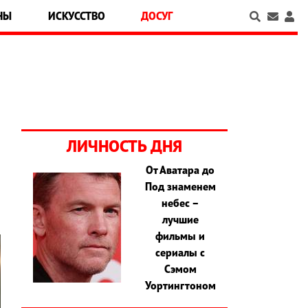
НЫ
ИСКУССТВО
ДОСУГ
ЛИЧНОСТЬ ДНЯ
От Аватара до
Под знаменем
небес –
лучшие
фильмы и
сериалы с
Сэмом
Уортингтоном