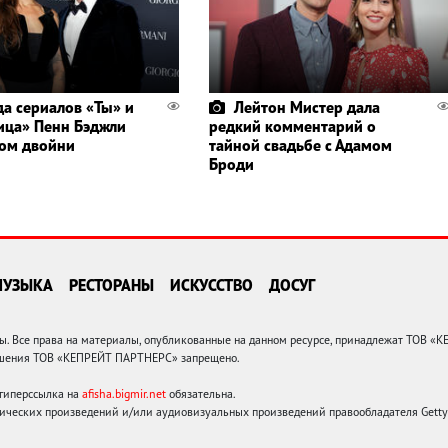
да сериалов «Ты» и
Лейтон Мистер дала
ица» Пенн Бэджли
редкий комментарий о
цом двойни
тайной свадьбе с Адамом
Броди
МУЗЫКА
РЕСТОРАНЫ
ИСКУССТВО
ДОСУГ
 Все права на материалы, опубликованные на данном ресурсе, принадлежат ТОВ «
решения ТОВ «КЕПРЕЙТ ПАРТНЕРС» запрещено.
 гиперссылка на
afisha.bigmir.net
обязательна.
ических произведений и/или аудиовизуальных произведений правообладателя Getty I