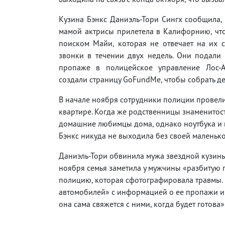
Кузина Бэнкс Даниэль-Тори Сингх сообщила, 
мамой актрисы прилетела в Калифорнию, чт
поиском Майи, которая не отвечает на их 
звонки в течении двух недель. Они подали
пропаже в полицейское управление Лос-
создали страницу GoFundMe, чтобы собрать де
В начале ноября сотрудники полиции провели
квартире. Когда же родственницы знаменитост
домашние любимцы дома, однако ноутбука и 
Бэнкс никуда не выходила без своей маленько
Даниэль-Тори обвинила мужа звездной кузины 
ноября семья заметила у мужчины «разбитую г
полицию, которая сфотографировала травмы. 
автомобилей» с информацией о ее пропажи и го
она сама свяжется с ними, когда будет готова»