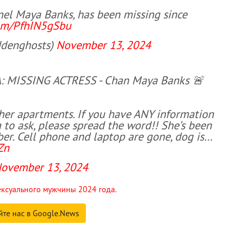
anel Maya Banks, has been missing since
com/PfhIN5gSbu
ddenghosts)
November 13, 2024
: MISSING ACTRESS - Chan Maya Banks 🚨
t her apartments. If you have ANY information
 to ask, please spread the word!! She’s been
er. Cell phone and laptop are gone, dog is…
Zn
ovember 13, 2024
ексуального мужчины 2024 года.
йте нас в Google.News