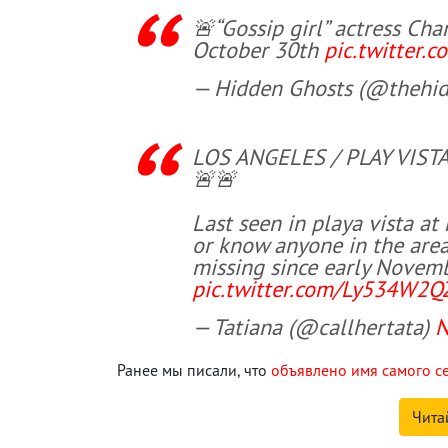
🚨“Gossip girl” actress Ch
October 30th
pic.twitter.
— Hidden Ghosts (@thehi
LOS ANGELES / PLAY VISTA
🚨🚨
Last seen in playa vista a
or know anyone in the area
missing since early Novemb
pic.twitter.com/Ly534W2Q
— Tatiana (@callhertata)
N
Ранее мы писали, что
объявлено имя самого с
Чита