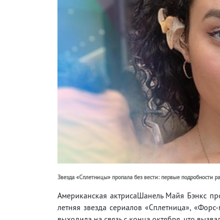
Звезда «Сплетницы» пропала без вести: первые подробности р
Американская актрисаШанель Майя Бэнкс пр
летняя звезда сериалов «Сплетница», «Форс
выходила на связь с конца октября, что вызва