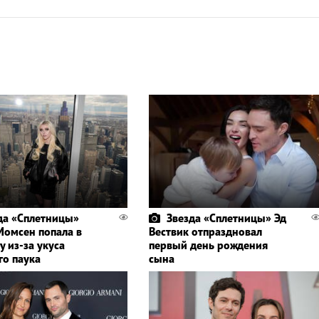
да «Сплетницы»
Звезда «Сплетницы» Эд
Момсен попала в
Вествик отпраздновал
 из-за укуса
первый день рождения
го паука
сына