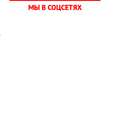
МЫ В СОЦСЕТЯХ
в
ь
и
а
м
.
я