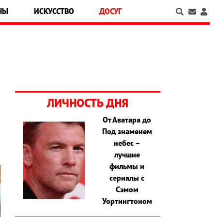
НЫ
ИСКУССТВО
ДОСУГ
ЛИЧНОСТЬ ДНЯ
От Аватара до
Под знаменем
небес –
лучшие
фильмы и
сериалы с
Сэмом
Уортингтоном