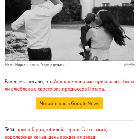
Меган Маркл и принц Гарри с детьми
Netflix
Ранее мы писали, что
Андраде впервые призналась, была
ли влюблена в своего экс-продюсера Потапа.
Читайте нас в Google.News
Теги:
принц Гарри
,
юбилей
,
герцог Сассекский
,
королевская семья
,
день рождения звезд