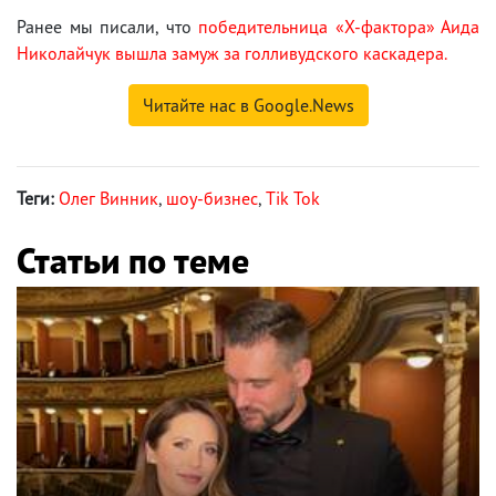
Ранее мы писали, что
победительница «Х-фактора» Аида
Николайчук вышла замуж за голливудского каскадера.
Читайте нас в Google.News
Теги:
Олег Винник
,
шоу-бизнес
,
Tik Tok
Статьи по теме