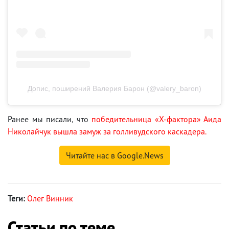
Допис, поширений Валерия Барон (@valery_baron)
Ранее мы писали, что
победительница «Х-фактора» Аида
Николайчук вышла замуж за голливудского каскадера.
Читайте нас в Google.News
Теги:
Олег Винник
Статьи по теме