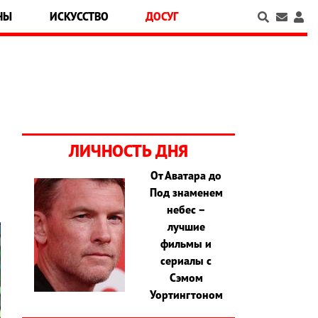
НЫ
ИСКУССТВО
ДОСУГ
ЛИЧНОСТЬ ДНЯ
От Аватара до
Под знаменем
небес –
лучшие
фильмы и
сериалы с
Сэмом
Уортингтоном