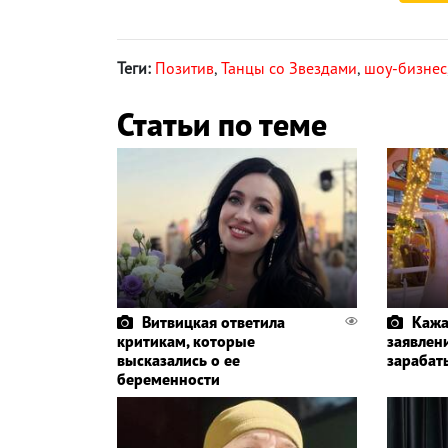
Теги:
Позитив
,
Танцы со Звездами
,
шоу-бизнес
Статьи по теме
Витвицкая ответила
Кажа
критикам, которые
заявлени
высказались о ее
зарабат
беременности