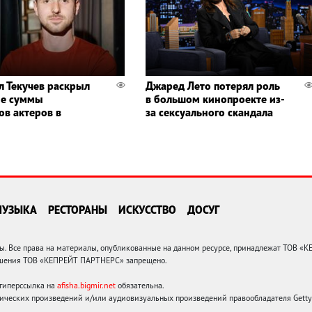
л Текучев раскрыл
Джаред Лето потерял роль
ые суммы
в большом кинопроекте из-
ов актеров в
за сексуального скандала
МУЗЫКА
РЕСТОРАНЫ
ИСКУССТВО
ДОСУГ
 Все права на материалы, опубликованные на данном ресурсе, принадлежат ТОВ «
решения ТОВ «КЕПРЕЙТ ПАРТНЕРС» запрещено.
 гиперссылка на
afisha.bigmir.net
обязательна.
ических произведений и/или аудиовизуальных произведений правообладателя Getty I