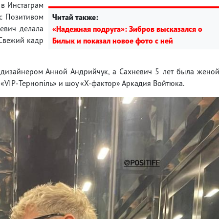
 в Инстаграм
 с Позитивом
Читай также:
невич делала
«Надежная подруга»: Зибров высказался о
 Свежий кадр
Билык и показал новое фото с ней
 дизайнером Анной Андрийчук, а Сахневич 5 лет была жено
«VIP-Тернопіль» и шоу «Х-фактор» Аркадия Войтюка.