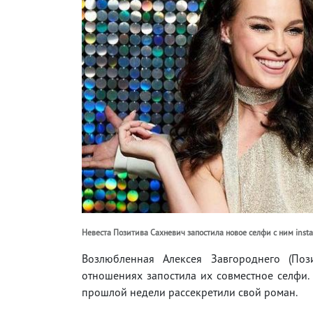
Невеста Позитива Сахневич запостила новое селфи с ним inst
Возлюбленная Алексея Завгороднего (По
отношениях запостила их совместное селфи. 
прошлой недели рассекретили свой роман.