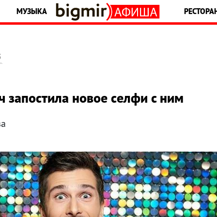
МУЗЫКА
РЕСТОРА
5
ч запостила новое селфи с ним
ва