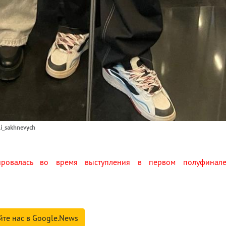
li_sakhnevych
мировалась во время выступления в первом полуфинал
йте нас в Google.News