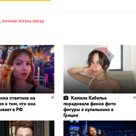
,
личная жизнь звезд
нна ответила на
Камила Кабельо
я о том, что она
порадовала фанов фото
ывает в РФ
фигуры в купальнике в
Греции