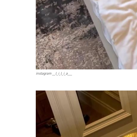
instagram __l_i_l_i_a___