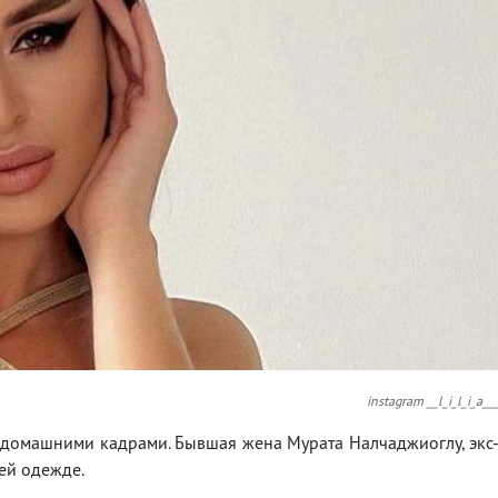
instagram __l_i_l_i_a__
домашними кадрами. Бывшая жена Мурата Налчаджиоглу, экс
ей одежде.