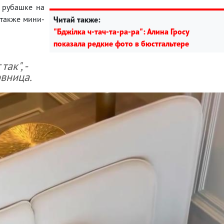
 рубашке на
 также мини-
Читай также:
"Бджілка ч-тач-та-ра-ра": Алина Гросу
показала редкие фото в бюстгальтере
ак", -
вница.