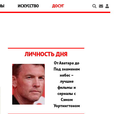
НЫ
ИСКУССТВО
ДОСУГ
ЛИЧНОСТЬ ДНЯ
От Аватара до
Под знаменем
небес –
лучшие
фильмы и
сериалы с
Сэмом
Уортингтоном