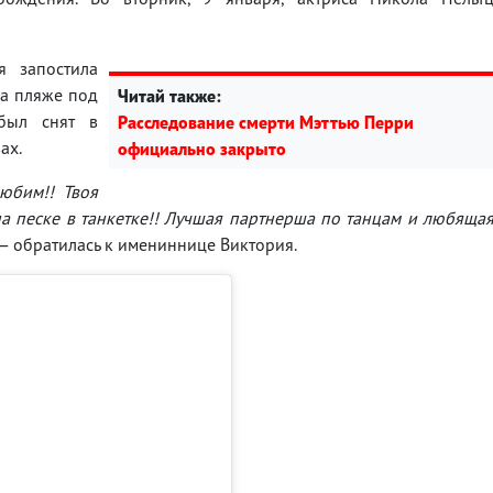
я запостила
на пляже под
Читай также:
 был снят в
Расследование смерти Мэттью Перри
ах.
официально закрыто
юбим!! Твоя
 на песке в танкетке!! Лучшая партнерша по танцам и любяща
 — обратилась к имениннице Виктория.