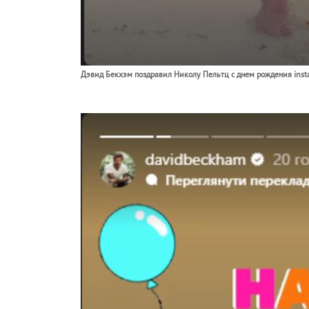
Дэвид Бекхэм поздравил Николу Пельтц с днем рождения ins