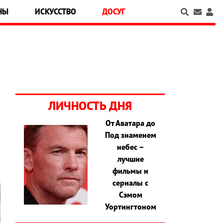
НЫ
ИСКУССТВО
ДОСУГ
ЛИЧНОСТЬ ДНЯ
От Аватара до
Под знаменем
небес –
лучшие
фильмы и
сериалы с
Сэмом
Уортингтоном