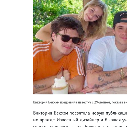
Виктория Бекхэм поздравила невестку с 29-летием, показав в
Виктория Бекхэм посвятила новую публикаци
их вражде. Известный дизайнер и бывшая уча
своего старшего сына Бруклина с днем р