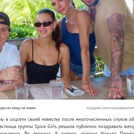
идео их танца на пляже
instagram.com/victoriabeckha
ю в соцсети своей невестке после многочисленных слухов о
стница группы Spice Girls решила публично поздравить жен
ождения. Во вторник, 9 января, актриса Никола Пельт