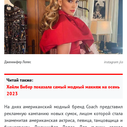
Дженнифер Лопес
instagram jlo
Читай также:
Хейли Бибер показала самый модный макияж на осень
2023
На днях американский модный бренд Coach представил
рекламную кампанию новых сумок, лицом которой стала
знаменитая американская актриса, певица, танцовщица и
бизнесвумен Дженнифер Лопес. Для съемки звезде