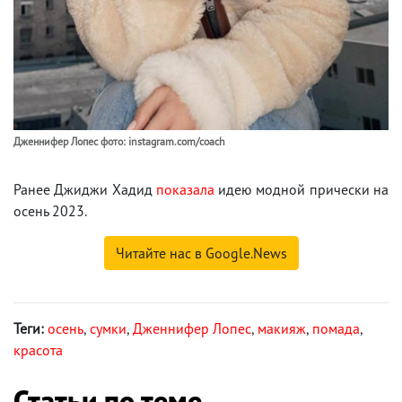
Дженнифер Лопес фото: instagram.com/coach
Ранее Джиджи Хадид
показала
идею модной прически на
осень 2023.
Читайте нас в Google.News
Теги:
осень
,
сумки
,
Дженнифер Лопес
,
макияж
,
помада
,
красота
Статьи по теме