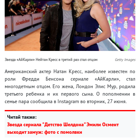
Звезда «АйКарли» Нейтан Кресс в третий раз стал отцом
Getty Images
Американский актер Натан Кресс, наиболее известен по
роли Фредди Бенсона сериале «АйКарли», стал
многодетным отцом. Его жена, Лондон Элис Мур, родила
третьего ребенка и их первого сына. О пополнении в
семье пара сообщила в Instagram во вторник, 27 июня.
Читай также:
Звезда сериала "Детство Шелдона" Эмили Осмент
выходит замуж: фото с помолвки