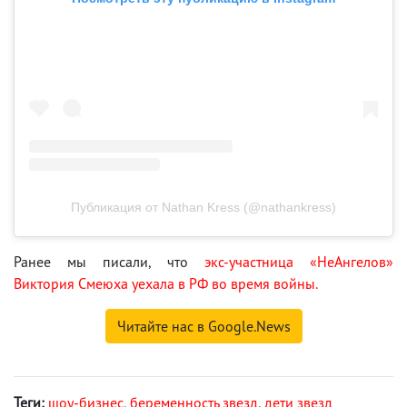
Публикация от Nathan Kress (@nathankress)
Ранее мы писали, что
экс-участница «НеАнгелов»
Виктория Смеюха уехала в РФ во время войны.
Читайте нас в Google.News
Теги:
шоу-бизнес
,
беременность звезд
,
дети звезд