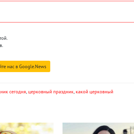
той.
в.
йте нас в Google.News
ник сегодня
,
церковный праздник
,
какой церковный