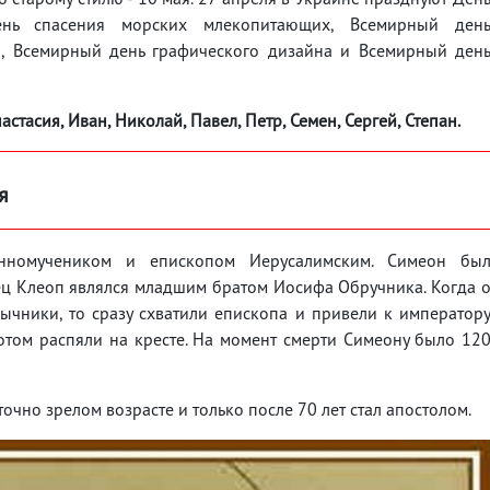
ень спасения морских млекопитающих, Всемирный ден
ы, Всемирный день графического дизайна и Всемирный ден
астасия, Иван, Николай, Павел, Петр, Семен, Сергей, Степан.
я
нномучеником и епископом Иерусалимским. Симеон бы
тец Клеоп являлся младшим братом Иосифа Обручника. Когда 
ычники, то сразу схватили епископа и привели к император
потом распяли на кресте. На момент смерти Симеону было 12
очно зрелом возрасте и только после 70 лет стал апостолом.