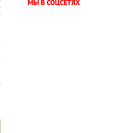
МЫ В СОЦСЕТЯХ
ь
ь
л
о
у
0