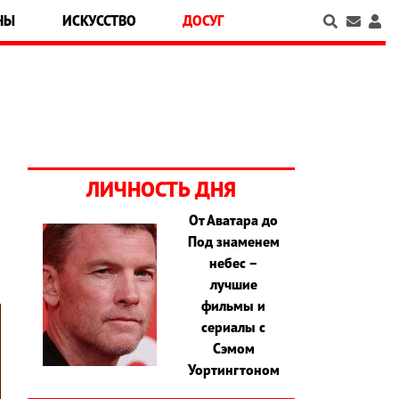
НЫ
ИСКУССТВО
ДОСУГ
ЛИЧНОСТЬ ДНЯ
От Аватара до
Под знаменем
небес –
лучшие
фильмы и
сериалы с
Сэмом
Уортингтоном