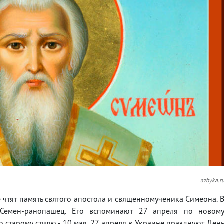
azbyka.r
е чтят память святого апостола и священномученика Симеона. 
 Семен-ранопашец. Его вспоминают 27 апреля по новом
о старому стилю - 10 мая. 27 апреля в Украине празднуют Ден