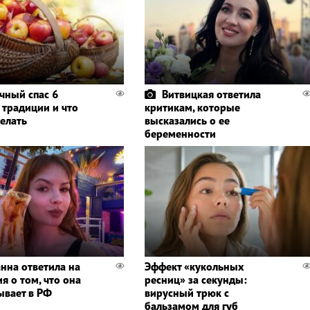
чный спас 6
Витвицкая ответила
- традиции и что
критикам, которые
делать
высказались о ее
беременности
нна ответила на
Эффект «кукольных
я о том, что она
ресниц» за секунды:
ывает в РФ
вирусный трюк с
бальзамом для губ