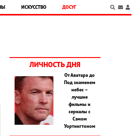
НЫ
ИСКУССТВО
ДОСУГ
ЛИЧНОСТЬ ДНЯ
От Аватара до
Под знаменем
небес –
лучшие
фильмы и
сериалы с
Сэмом
Уортингтоном