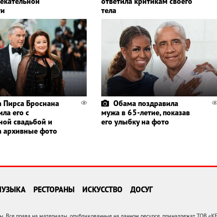
лекательной
ответила критикам своего
ти
тела
 Пирса Броснана
Обама поздравила
ла его с
мужа в 65-летие, показав
ной свадьбой и
его улыбку на фото
а архивные фото
МУЗЫКА
РЕСТОРАНЫ
ИСКУССТВО
ДОСУГ
 Все права на материалы, опубликованные на данном ресурсе, принадлежат ТОВ «