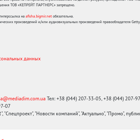
решения ТОВ «КЕПРЕЙТ ПАРТНЕРС» запрещено.
 гиперссылка на
afisha.bigmir.net
обязательна.
ических произведений и/или аудиовизуальных произведений правообладателя Getty I
рсональных данных
ma@mediadim.com.ua
Тел: +38 (044) 207-33-05, +38 (044) 207-9
97-07
, "Спецпроект", "Новости компаний", "Актуально", "Промо", публ