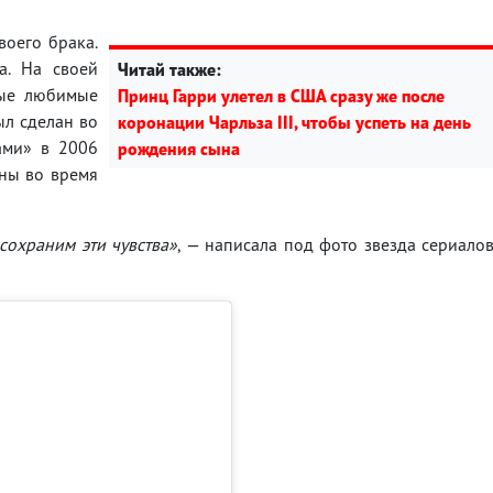
воего брака.
а. На своей
Читай также:
мые любимые
Принц Гарри улетел в США сразу же после
ыл сделан во
коронации Чарльза III, чтобы успеть на день
ами» в 2006
рождения сына
ены во время
сохраним эти чувства»
, — написала под фото звезда сериало