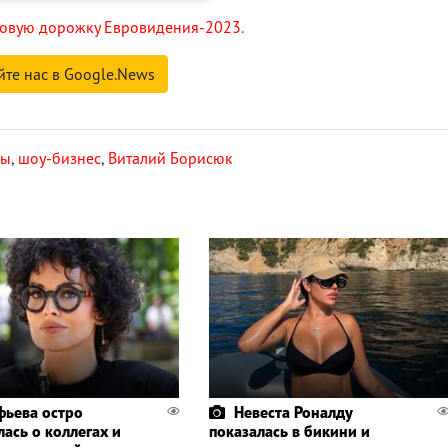
зовую дорожку Евровидения-2023.
йте нас в Google.News
ры
,
шоу-бизнес
,
Виталий Борисюк
фьева остро
Невеста Роналду
ась о коллегах и
показалась в бикини и