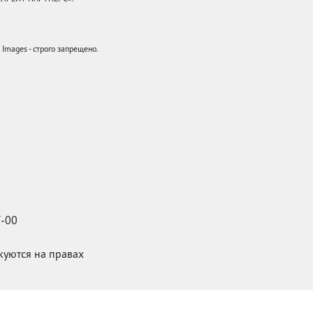
mages - строго запрещено.
7-00
икуются на правах