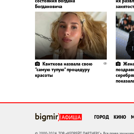
состояния Богдана
их разв
Богдановича
занятос
Квиткова назвала свою
Жена
"самую тупую" процедуру
поздрави
красоты
серебря
показал
ГОРОД
КИНО
© 2000-2024, ТОВ «КЕПРЕЙТ ПАРТНЕРС». Все права защищены.