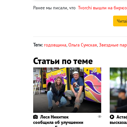
Ранее мы писали, что
Tvorchi вышли на бирю
Чита
Теги:
годовщина
,
Ольга Сумская
,
Звездные па
Статьи по теме
Леся Никитюк
Аста
сообщила об улучшении
высказал