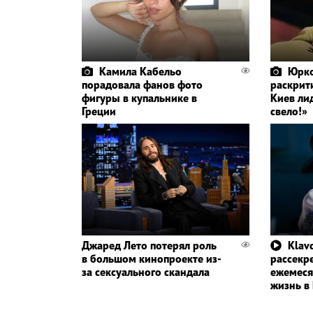
Камила Кабельо
Юрко
порадовала фанов фото
раскрит
фигуры в купальнике в
Киев ли
Греции
свело!»
Джаред Лето потерял роль
Klavd
в большом кинопроекте из-
рассекр
за сексуального скандала
ежемеся
жизнь в