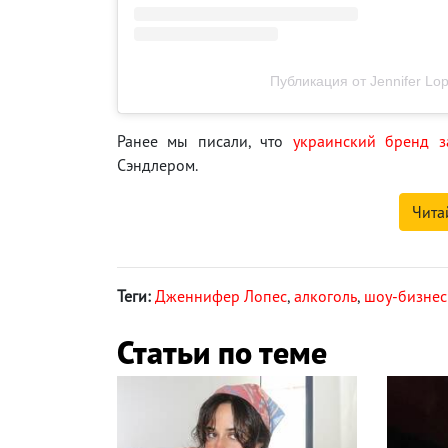
Публикация от Jennifer Lop
Ранее мы писали, что
украинский бренд з
Сэндлером.
Чита
Теги:
Дженнифер Лопес
,
алкоголь
,
шоу-бизнес
Статьи по теме