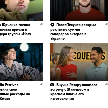
 Юрченко гневно
Павел Текучев раскрыл
иковал приезд в
реальные суммы
дера группы «Ногу
гонораров актеров в
Украине
ia Petrivna
Внучка Ротару показала
етила свои
встречу с Жакмюсом в
чные расходы на
красном платье его
 Киеве
изготовления