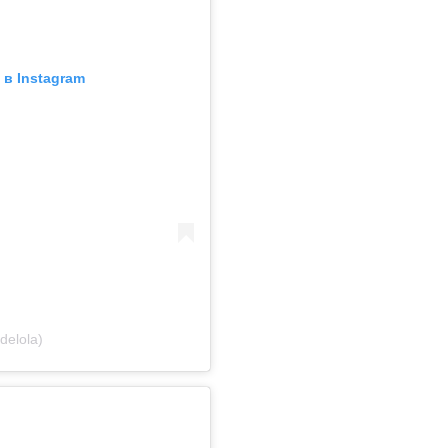
в Instagram
delola)