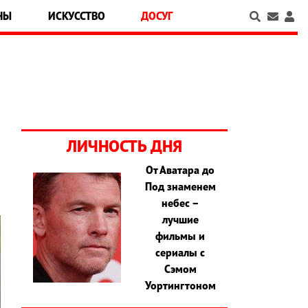
НЫ
ИСКУССТВО
ДОСУГ
ЛИЧНОСТЬ ДНЯ
От Аватара до
Под знаменем
небес –
лучшие
фильмы и
сериалы с
Сэмом
Уортингтоном