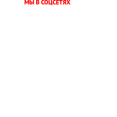
МЫ В СОЦСЕТЯХ
е
я