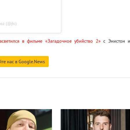
ez (@jlo)
асветился в фильме «Загадочное убийство 2»
с Энистон 
йте нас в Google.News