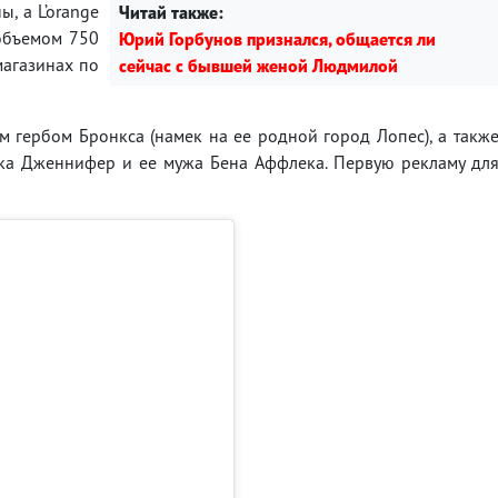
, а L’orange
Читай также:
 объемом 750
Юрий Горбунов признался, общается ли
магазинах по
сейчас с бывшей женой Людмилой
 гербом Бронкса (намек на ее родной город Лопес), а такж
ака Дженнифер и ее мужа Бена Аффлека. Первую рекламу дл