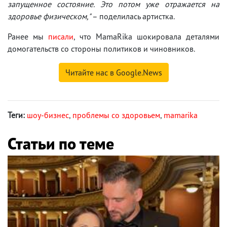
запущенное состояние. Это потом уже отражается на
здоровье физическом,"
– поделилась артистка.
Ранее мы
писали
, что MamaRika шокировала деталями
домогательств со стороны политиков и чиновников.
Читайте нас в Google.News
Теги:
шоу-бизнес
,
проблемы со здоровьем
,
mamarika
Статьи по теме