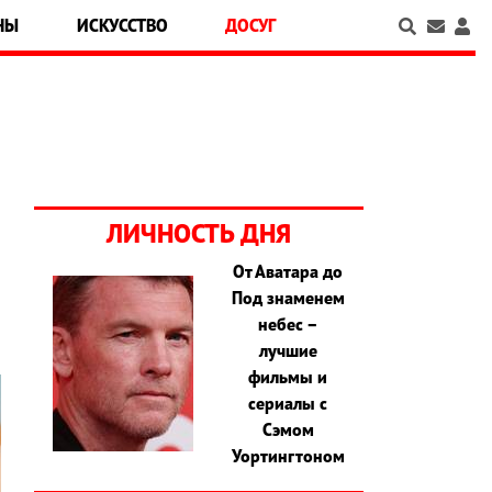
НЫ
ИСКУССТВО
ДОСУГ
ЛИЧНОСТЬ ДНЯ
От Аватара до
Под знаменем
небес –
лучшие
фильмы и
сериалы с
Сэмом
Уортингтоном