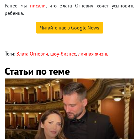
Ранее мы
писали
, что Злата Огневич хочет усыновить
ребенка.
Читайте нас в Google.News
Теги:
Злата Огневич
,
шоу-бизнес
,
личная жизнь
Статьи по теме