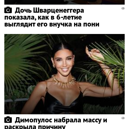
Дочь Шварценеггера
показала, как в 6-летие
выглядит его внучка на пони
Димопулос набрала массу и
раскрыла причину