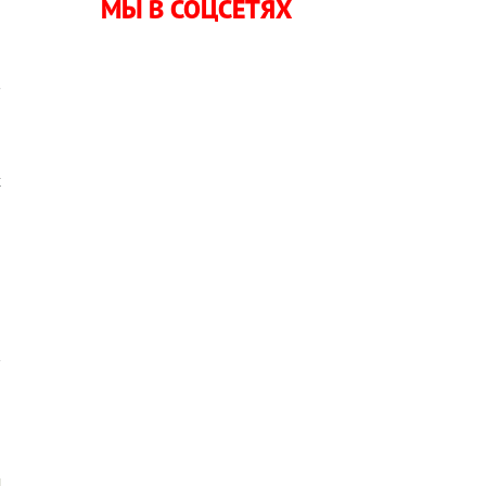
МЫ В СОЦСЕТЯХ
ю
в
и
х