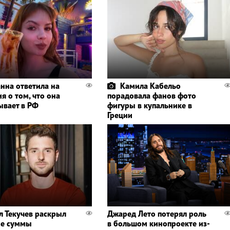
нна ответила на
Камила Кабельо
я о том, что она
порадовала фанов фото
ывает в РФ
фигуры в купальнике в
Греции
л Текучев раскрыл
Джаред Лето потерял роль
ые суммы
в большом кинопроекте из-