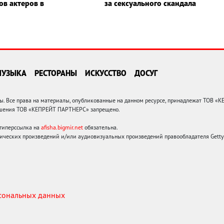
ов актеров в
за сексуального скандала
МУЗЫКА
РЕСТОРАНЫ
ИСКУССТВО
ДОСУГ
 Все права на материалы, опубликованные на данном ресурсе, принадлежат ТОВ «
решения ТОВ «КЕПРЕЙТ ПАРТНЕРС» запрещено.
 гиперссылка на
afisha.bigmir.net
обязательна.
ических произведений и/или аудиовизуальных произведений правообладателя Getty I
рсональных данных