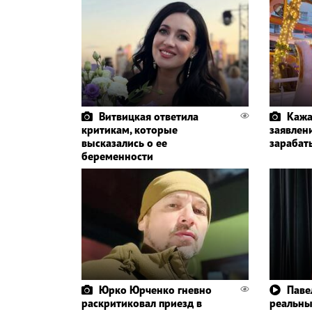
Витвицкая ответила
Кажа
критикам, которые
заявлени
высказались о ее
зарабат
беременности
Юрко Юрченко гневно
Паве
раскритиковал приезд в
реальн