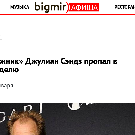
МУЗЫКА
РЕСТОРА
5
жник» Джулиан Сэндз пропал в
еделю
нваря