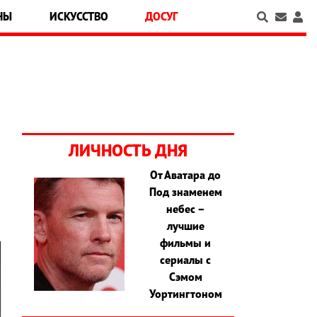
НЫ
ИСКУССТВО
ДОСУГ
ЛИЧНОСТЬ ДНЯ
От Аватара до
Под знаменем
небес –
лучшие
фильмы и
сериалы с
Сэмом
Уортингтоном