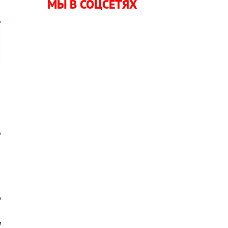
МЫ В СОЦСЕТЯХ
и
,
о
,
е
,
м