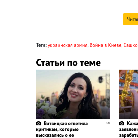
Чита
Теги:
украинская армия
,
Война в Киеве
,
Сашко
Статьи по теме
Витвицкая ответила
Кажа
критикам, которые
заявлени
высказались о ее
зарабат