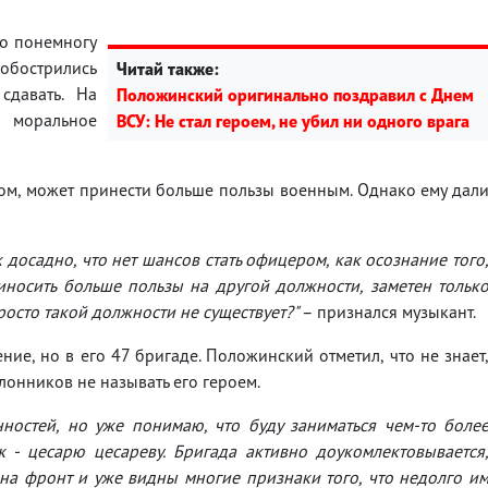
ло понемногу
 обострились
Читай также:
сдавать. На
Положинский оригинально поздравил с Днем
 моральное
ВСУ: Не стал героем, не убил ни одного врага
ом, может принести больше пользы военным. Однако ему дал
к досадно, что нет шансов стать офицером, как осознание того
иносить больше пользы на другой должности, заметен тольк
просто такой должности не существует?"
– признался музыкант.
ние, но в его 47 бригаде. Положинский отметил, что не знает
лонников не называть его героем.
ностей, но уже понимаю, что буду заниматься чем-то боле
 - цесарю цесареву. Бригада активно доукомлектовывается
я на фронт и уже видны многие признаки того, что недолго и