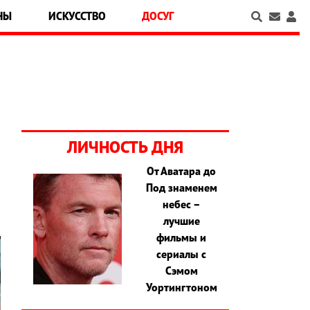
НЫ
ИСКУССТВО
ДОСУГ
ЛИЧНОСТЬ ДНЯ
От Аватара до
Под знаменем
небес –
лучшие
фильмы и
сериалы с
Сэмом
Уортингтоном