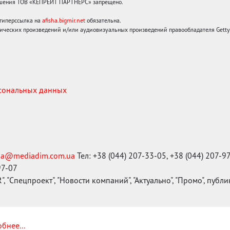
решения ТОВ «КЕПРЕЙТ ПАРТНЕРС» запрещено.
 гиперссылка на
afisha.bigmir.net
обязательна.
ических произведений и/или аудиовизуальных произведений правообладателя Getty I
рсональных данных
ma@mediadim.com.ua
Тел: +38 (044) 207-33-05, +38 (044) 207-9
97-07
, "Спецпроект", "Новости компаний", "Актуально", "Промо", публ
бнее...