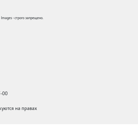
mages - строго запрещено.
7-00
икуются на правах