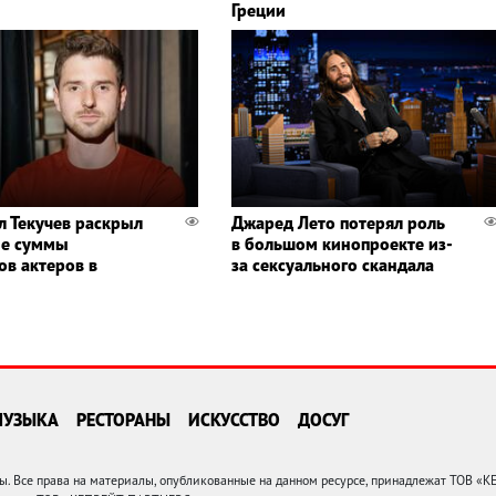
Греции
л Текучев раскрыл
Джаред Лето потерял роль
ые суммы
в большом кинопроекте из-
ов актеров в
за сексуального скандала
МУЗЫКА
РЕСТОРАНЫ
ИСКУССТВО
ДОСУГ
 Все права на материалы, опубликованные на данном ресурсе, принадлежат ТОВ «