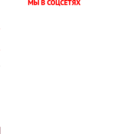
МЫ В СОЦСЕТЯХ
о
а
е
л
о
а