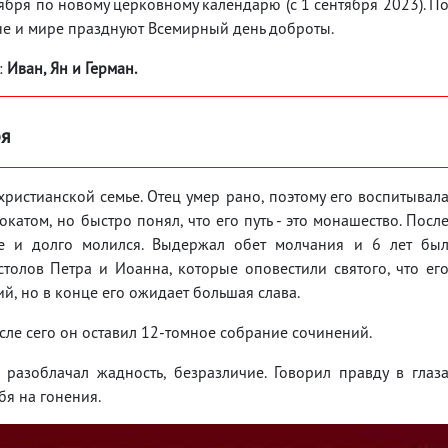
ября по новому церковному календарю (с 1 сентября 2023). П
ине и мире празднуют Всемирный день доброты.
:
Иван, Ян и Герман.
ря
христианской семье. Отец умер рано, поэтому его воспитывал
катом, но быстро понял, что его путь - это монашество. Посл
е и долго молился. Выдержал обет молчания и 6 лет бы
толов Петра и Иоанна, которые оповестили святого, что ег
й, но в конце его ожидает большая слава.
сле сего он оставил 12-томное собрание сочинений.
 разоблачал жадность, безразличие. Говорил правду в глаз
бя на гонения.