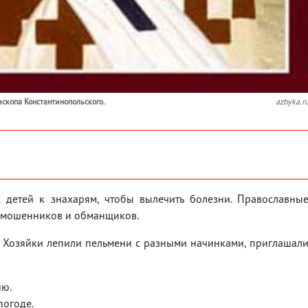
скопа Константинопольского.
azbyka.r
 детей к знахарям, чтобы вылечить болезни. Православны
от мошенников и обманщиков.
. Хозяйки лепили пельмени с разными начинками, приглашал
ию.
погоде.