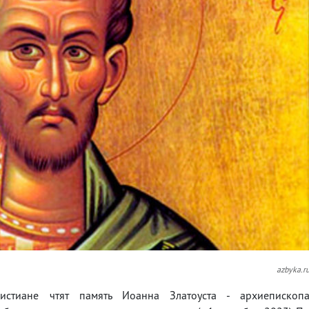
azbyka.r
истиане чтят память Иоанна Златоуста - архиепископ