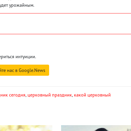
будет урожайным.
ериться интуиции.
йте нас в Google.News
ник сегодня
,
церковный праздник
,
какой церковный