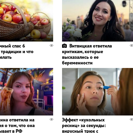
чный спас 6
Витвицкая ответила
- традиции и что
критикам, которые
делать
высказались о ее
беременности
нна ответила на
Эффект «кукольных
я о том, что она
ресниц» за секунды:
ывает в РФ
вирусный трюк с