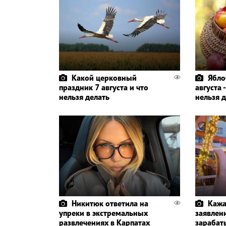
Какой церковный
Ябло
праздник 7 августа и что
августа 
нельзя делать
нельзя 
Никитюк ответила на
Кажа
упреки в экстремальных
заявлени
развлечениях в Карпатах
зарабат