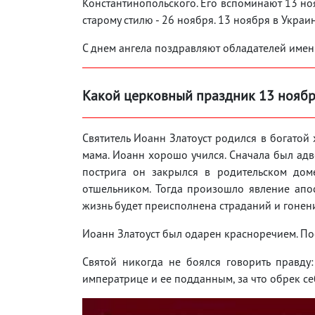
Константинопольского. Его вспоминают 13 но
старому стилю - 26 ноября. 13 ноября в Укра
С днем ангела поздравляют обладателей имен
Какой церковный праздник 13 нояб
Святитель Иоанн Златоуст родился в богатой 
мама. Иоанн хорошо учился. Сначала был адво
пострига он закрылся в родительском дом
отшельником. Тогда произошло явление апос
жизнь будет преисполнена страданий и гонени
Иоанн Златоуст был одарен красноречием. По
Святой никогда не боялся говорить правду:
императрице и ее подданным, за что обрек се