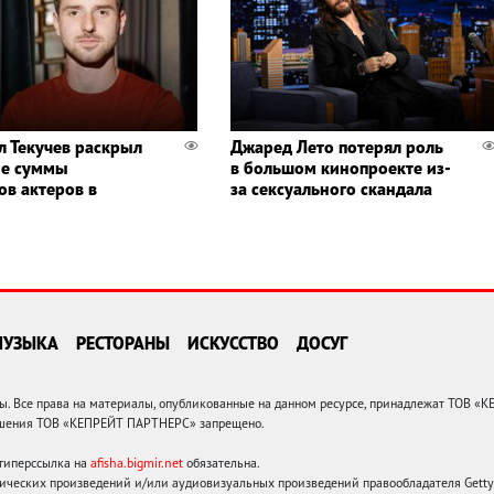
л Текучев раскрыл
Джаред Лето потерял роль
ые суммы
в большом кинопроекте из-
ов актеров в
за сексуального скандала
МУЗЫКА
РЕСТОРАНЫ
ИСКУССТВО
ДОСУГ
 Все права на материалы, опубликованные на данном ресурсе, принадлежат ТОВ «
решения ТОВ «КЕПРЕЙТ ПАРТНЕРС» запрещено.
 гиперссылка на
afisha.bigmir.net
обязательна.
ических произведений и/или аудиовизуальных произведений правообладателя Getty I