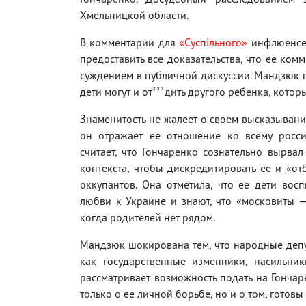
Хмельницкой области.
В комментарии для
«Суспільного»
инфлюенсер
предоставить все доказательства, что ее ко
суждением в публичной дискуссии. Мандзюк п
дети могут и от***дить другого ребенка, кото
Знаменитость не жалеет о своем высказывани
он отражает ее отношение ко всему росси
считает, что Гончаренко сознательно вырвал
контекста, чтобы дискредитировать ее и «от
оккупантов. Она отметила, что ее дети вос
любви к Украине и знают, что «московиты —
когда родителей нет рядом.
Мандзюк шокирована тем, что народные депу
как государственные изменники, насильни
рассматривает возможность подать на Гончарен
только о ее личной борьбе, но и о том, готов