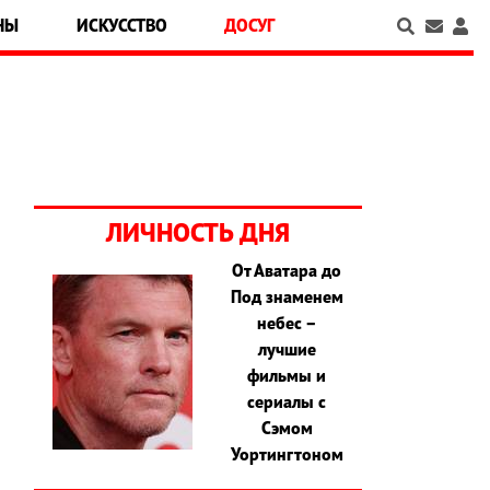
НЫ
ИСКУССТВО
ДОСУГ
ЛИЧНОСТЬ ДНЯ
От Аватара до
Под знаменем
небес –
лучшие
фильмы и
сериалы с
Сэмом
Уортингтоном