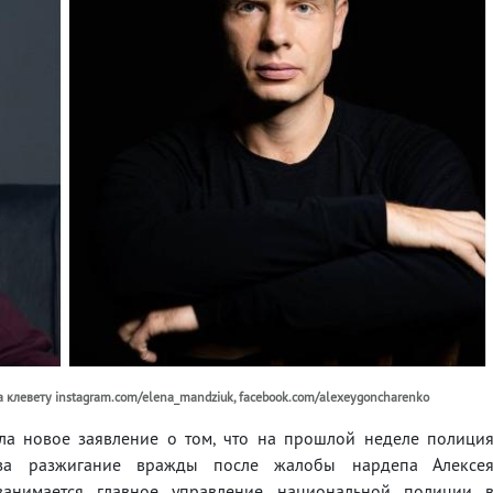
а клевету instagram.com/elena_mandziuk, facebook.com/alexeygoncharenko
ла новое заявление о том, что на прошлой неделе полици
за разжигание вражды после жалобы нардепа Алексе
занимается главное управление национальной полиции 