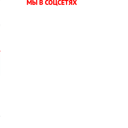
МЫ В СОЦСЕТЯХ
и
м
и
,
я
а
е