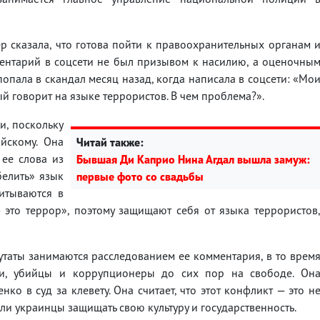
 сказала, что готова пойти к правоохранительных органам 
мментарий в соцсети не был призывом к насилию, а оценочны
опала в скандал месяц назад, когда написала в соцсети: «Мо
рый говорит на языке террористов. В чем проблема?».
и, поскольку
йскому. Она
Читай также:
 ее слова из
Бывшая Ди Каприо Нина Агдал вышла замуж:
белить» язык
первые фото со свадьбы
питываются в
 это террор», поэтому защищают себя от языка террористов
таты занимаются расследованием ее комментария, в то врем
ки, убийцы и коррупционеры до сих пор на свободе. Он
ко в суд за клевету. Она считает, что этот конфликт — это н
ы ли украинцы защищать свою культуру и государственность.