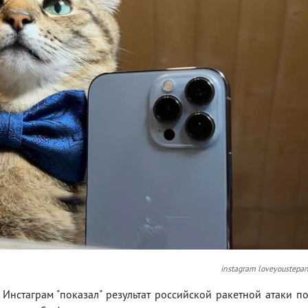
instagram loveyoustepa
 Инстаграм "показал" результат российской ракетной атаки п