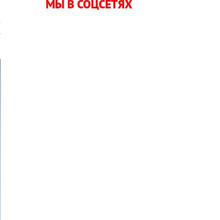
МЫ В СОЦСЕТЯХ
м
е