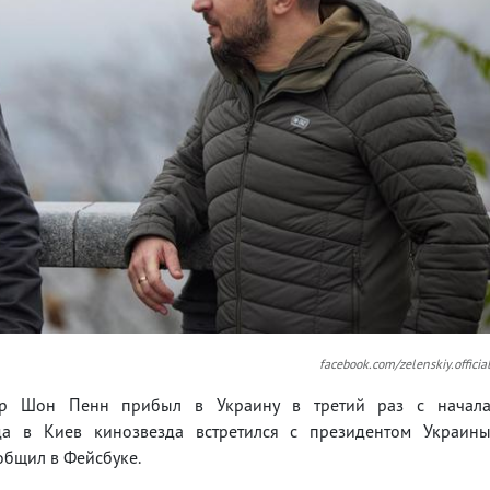
facebook.com/zelenskiy.officia
ер Шон Пенн прибыл в Украину в третий раз с начал
а в Киев кинозвезда встретился с президентом Украин
общил в Фейсбуке.