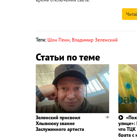
Чита
Теги:
Шон Пенн
,
Владимир Зеленский
Статьи по теме
Зеленский присвоил
«Пох
Хлывнюку звание
улице»:
Заслуженного артиста
что ТЦК
брата с