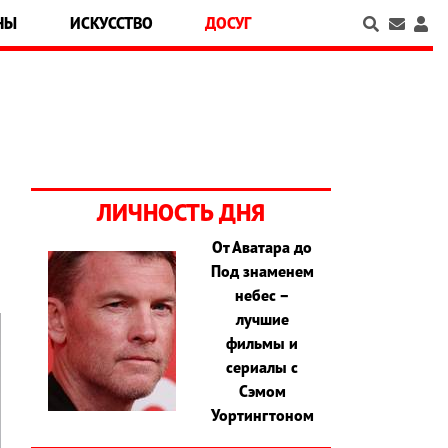
НЫ
ИСКУССТВО
ДОСУГ
ЛИЧНОСТЬ ДНЯ
От Аватара до
Под знаменем
небес –
лучшие
фильмы и
сериалы с
Сэмом
Уортингтоном