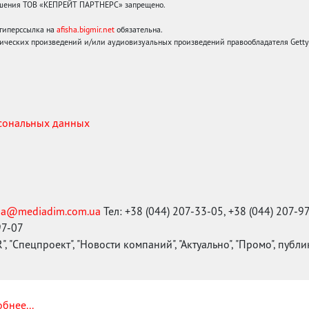
решения ТОВ «КЕПРЕЙТ ПАРТНЕРС» запрещено.
 гиперссылка на
afisha.bigmir.net
обязательна.
ических произведений и/или аудиовизуальных произведений правообладателя Getty I
рсональных данных
ma@mediadim.com.ua
Тел: +38 (044) 207-33-05, +38 (044) 207-9
97-07
, "Спецпроект", "Новости компаний", "Актуально", "Промо", публ
бнее...