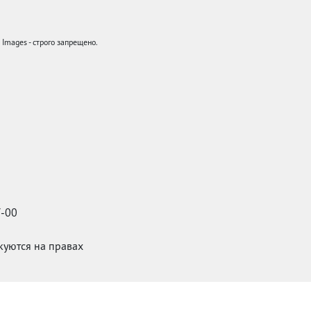
mages - строго запрещено.
7-00
икуются на правах