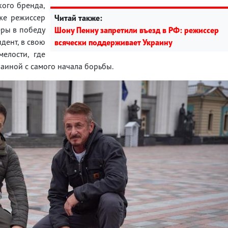
кого бренда,
кже режиссер
Читай также:
еры в победу
Шону Пенну запретили въезд в РФ: режиссер
дент, в свою
всячески поддерживает Украину
елости, где
краиной с самого начала борьбы.