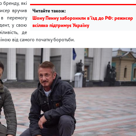
о бренду, які
жисер вручив
Читайте також:
 в перемогу
Шону Пенну заборонили в'їзд до РФ: режисер
дент, у свою
всіляко підтримує Україну
ливість, де
раїною від самого початку боротьби.