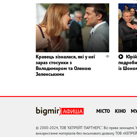
Кравець зізналася, які у неї
Юрій
зараз стосунки з
подроби
Володимиром та Оленою
із Шоно
Зеленськими
МІСТО
КІНО
М
© 2000-2024, ТОВ "КЕПРЕЙТ ПАРТНЕРС". Всі права захищені. У
використання матеріалів без письмового дозволу ТОВ «КЕПРЕ