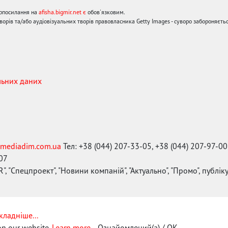
ерпосилання на
afisha.bigmir.net є
обов'язковим.
орів та/або аудіовізуальних творів правовласника Getty Images - суворо забороняєтьс
льних даних
mediadim.com.ua
Тел: +38 (044) 207-33-05, +38 (044) 207-97-00
-07
", "Спецпроект", "Новини компаній", "Актуально", "Промо", публі
кладніше...
on our website.
Learn more...
Ознайомлений(а) / OK