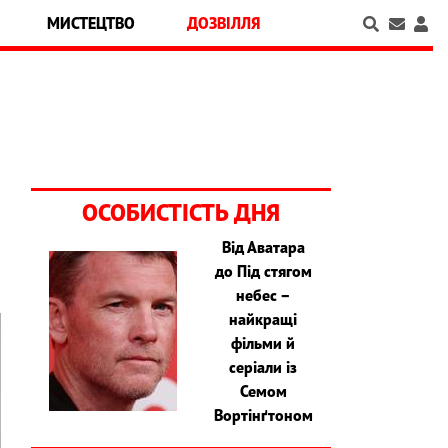
МИСТЕЦТВО
ДОЗВІЛЛЯ
ОСОБИСТІСТЬ ДНЯ
Від Аватара
до Під стягом
небес –
найкращі
фільми й
серіали із
Семом
Вортінґтоном