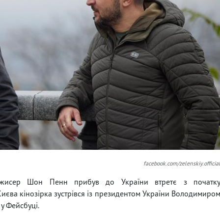
facebook.com/zelenskiy.officia
ежисер Шон Пенн прибув до України втретє з початк
Києва кінозірка зустрівся із президентом України Володимиро
у Фейсбуці.