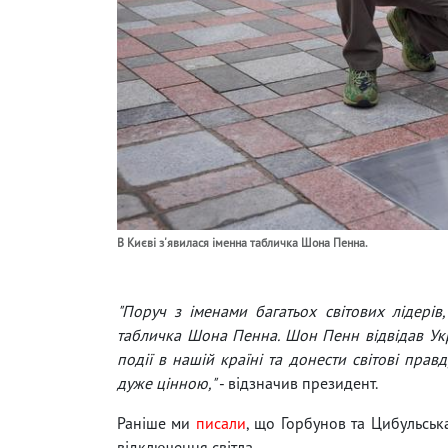
В Києві з'явилася іменна табличка Шона Пенна.
"Поруч з іменами багатьох світових лідерів
табличка Шона Пенна. Шон Пенн відвідав Укр
події в нашій країні та донести світові прав
дуже цінною,"
- відзначив президент.
Раніше ми
писали
, що Горбунов та Цибульськ
відключення світла.