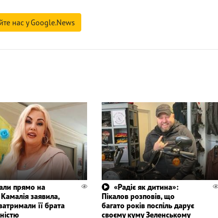
йте нас у Google.News
али прямо на
«Радіє як дитина»:
 Камалія заявила,
Пікалов розповів, що
затримали її брата
багато років поспіль дарує
дністю
своєму куму Зеленському