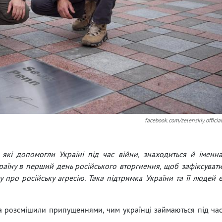
facebook.com/zelenskiy.officia
, які допомогли Україні під час війни, знаходиться й іменн
аїну в перший день російського вторгнення, щоб зафіксуват
ду про російську агресію. Така підтримка України та її людей 
а розсмішили припущеннями, чим українці займаються під ча