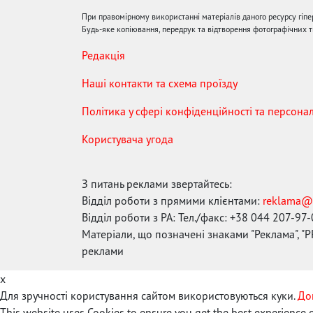
При правомірному використанні матеріалів даного ресурсу гіп
Будь-яке копіювання, передрук та відтворення фотографічних тв
Редакція
Наші контакти та схема проїзду
Політика у сфері конфіденційності та персона
Користувача угода
З питань реклами звертайтесь:
Відділ роботи з прямими клієнтами:
reklama@
Відділ роботи з РА: Тел./факс: +38 044 207-97
Матеріали, що позначені знаками "Реклама", "PR
реклами
x
Для зручності користування сайтом використовуються куки.
До
This website uses Cookies to ensure you get the best experience 