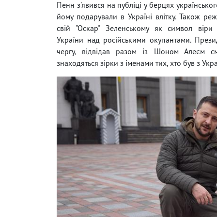
Пенн з'явився на публіці у берцях українськог
йому подарували в Україні влітку. Також ре
свій "Оскар" Зеленському як символ віри
України над російськими окупантами. Прези
чергу, відвідав разом із Шоном Алеєм смі
знаходяться зірки з іменами тих, хто був з Ук