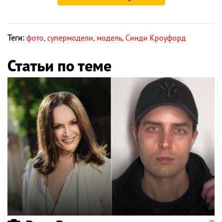
Теги:
фото
,
супермодели
,
модель
,
Синди Кроуфорд
Статьи по теме