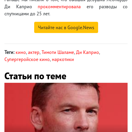
Ди Каприо
прокомментировала
его разводы со
спутницами до 25 лет.
Читайте нас в Google.News
Теги:
кино
,
актер
,
Тимоти Шаламе
,
Ди Каприо
,
Супергеройское кино
,
наркотики
Статьи по теме