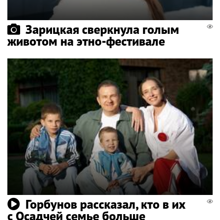
Зарицкая сверкнула голым
животом на этно-фестивале
Горбунов рассказал, кто в их
с Осадчей семье больше