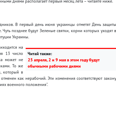
нными днями располагает первый месяц лета – читайте ниже.
здников. В первый день июня украинцы отметят День защит
. Чуть позднее будут Зеленые святки, корни которых уходят 
итуции Украины.
риходится на
мя 13 число
Читай также:
са может не
25 апреля, 2 и 9 мая в этом году будут
иками. То же
обычными рабочими днями
, который в
 отменен как нерабочий. Эти изменения соответствуют закон
иях военного положения".