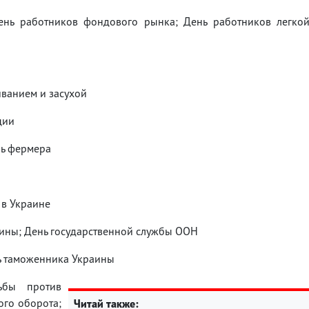
ень работников фондового рынка; День работников легко
ванием и засухой
ции
нь фермера
 в Украине
аины; День государственной службы ООН
ь таможенника Украины
бы против
ого оборота;
Читай также: