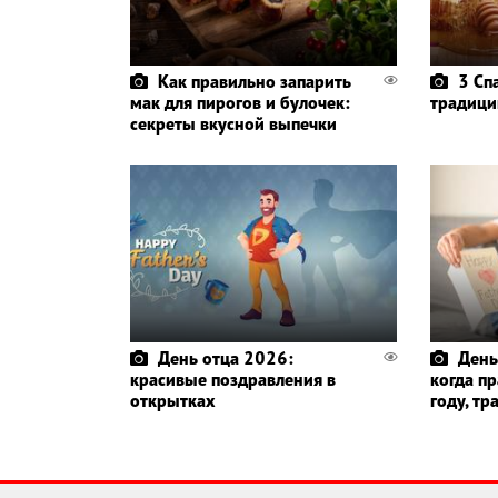
Как правильно запарить
3 Сп
мак для пирогов и булочек:
традици
секреты вкусной выпечки
День отца 2026:
День
красивые поздравления в
когда п
открытках
году, т