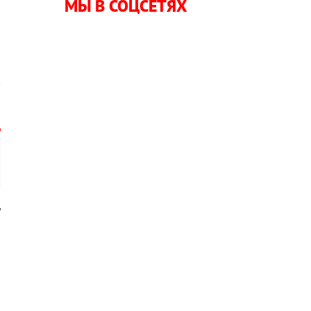
МЫ В СОЦСЕТЯХ
ы
в
у