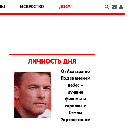
НЫ
ИСКУССТВО
ДОСУГ
ЛИЧНОСТЬ ДНЯ
От Аватара до
Под знаменем
о
небес –
лучшие
фильмы и
сериалы с
Сэмом
Уортингтоном