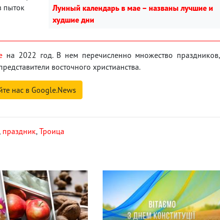
в пыток
Лунный календарь в мае – названы лучшие и
худшие дни
е
на 2022 год. В нем перечисленно множество праздников
представители восточного христианства.
йте нас в Google.News
,
праздник
,
Троица