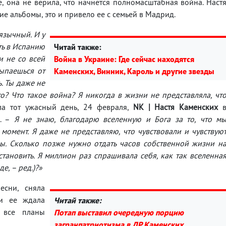
, она не верила, что начнется полномасштабная война. Наст
ие альбомы, это и привело ее с семьей в Мадрид.
язычный. И у
ть в Испанию
Читай также:
и не со всей
Война в Украине: Где сейчас находятся
сыпаешься от
Каменских, Винник, Кароль и другие звезды
ь. Ты даже не
то? Что такое война? Я никогда в жизни не представляла, чт
а тот ужасный день, 24 февраля,
NK | Настя Каменских
». –
Я не знаю, благодарю вселенную и Бога за то, что м
 момент. Я даже не представляю, что чувствовали и чувствую
ы. Сколько позже нужно отдать часов собственной жизни н
становить. Я миллион раз спрашивала себя, как так вселенна
е, – ред.)?»
есни, сняла
и ее ждала
Читай также:
 все планы
Потап выставил очередную порцию
загранпатриотизма в ДР Каменских