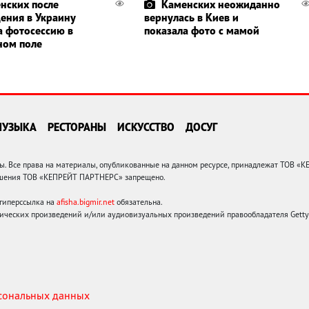
нских после
Каменских неожиданно
ения в Украину
вернулась в Киев и
а фотосессию в
показала фото с мамой
ном поле
МУЗЫКА
РЕСТОРАНЫ
ИСКУССТВО
ДОСУГ
 Все права на материалы, опубликованные на данном ресурсе, принадлежат ТОВ «
решения ТОВ «КЕПРЕЙТ ПАРТНЕРС» запрещено.
 гиперссылка на
afisha.bigmir.net
обязательна.
ических произведений и/или аудиовизуальных произведений правообладателя Getty I
рсональных данных