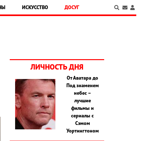
НЫ
ИСКУССТВО
ДОСУГ
ЛИЧНОСТЬ ДНЯ
От Аватара до
Под знаменем
о
небес –
лучшие
фильмы и
сериалы с
Сэмом
Уортингтоном