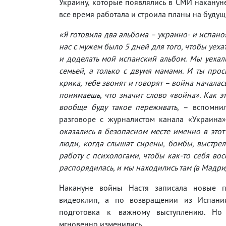
Украину, которые появлялись в СМИ накануне
все время работала и строила планы на будущ
«Я готовила два альбома – украино- и испано
нас с мужем было 5 дней для того, чтобы уеха
и доделать мой испанский альбом. Мы уехал
семьей, а только с двумя мамами. И ты про
крика, тебе звонят и говорят – война началас
понимаешь, что значит слово «война». Как э
вообще буду такое переживать,
– вспомнил
разговоре с журналистом канала «Украина
оказались в безопасном месте именно в этот
люди, когда слышат сирены, бомбы, выстрел
работу с психологами, чтобы как-то себя вос
распорядилась, и мы находились там (в Мадрид
Накануне войны Настя записала новые п
видеоклип, а по возвращении из Испани
подготовка к важному выступлению. Но
мгновенно изменились.