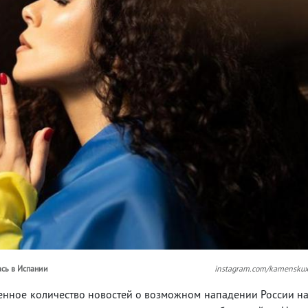
ась в Испании
instagram.com/kamensku
енное количество новостей о возможном нападении России н