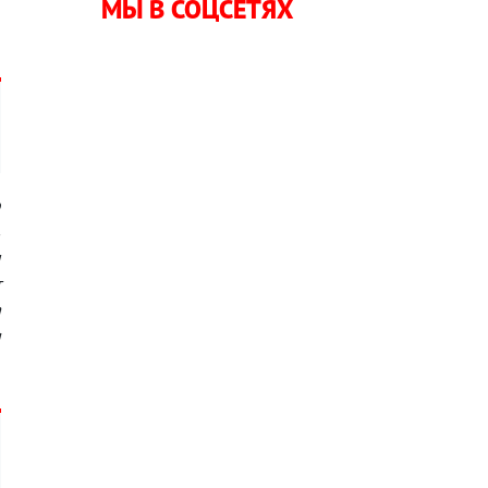
МЫ В СОЦСЕТЯХ
я
о
в
ы
т
а
я