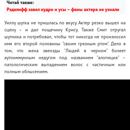
Читай также:
Рэдклифф завел кудри и усы – фаны актера не узнали
Уиллу шутка не пришлась по вкусу. Актер резко вышел на
сцену – и дал пощечину Крису. Также Смит отругал
шутника и потребовал, чтобы тот никогда не произносил
имя его второй половины "своим грязным ртом". Дело в
том, что жена звензды "Людей в черном" болеет
аутоиммунным недугом под названием "алопеция" –
патологическим выпадением волос с частичным или
полным облысением.