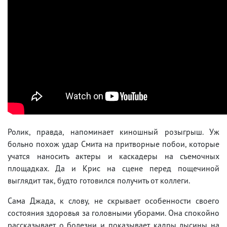
Ролик, правда, напоминает киношный розыгрыш. Уж
больно похож удар Смита на притворные побои, которые
учатся наносить актеры и каскадеры на съемочных
площадках. Да и Крис на сцене перед пощечиной
выглядит так, будто готовился получить от коллеги.
Сама Джада, к слову, не скрывает особенности своего
состояния здоровья за головными уборами. Она спокойно
рассказывает о болезни и показывает кадры лысины на