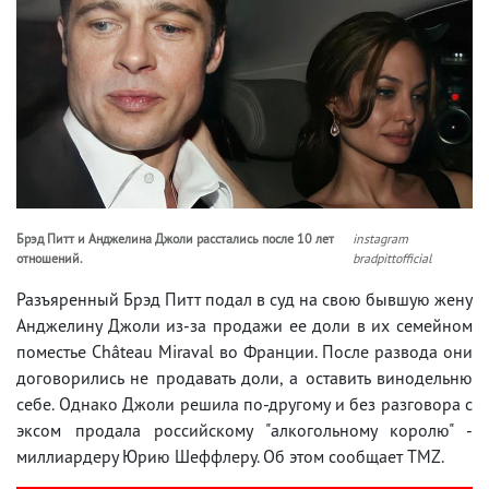
Брэд Питт и Анджелина Джоли расстались после 10 лет
instagram
отношений.
bradpittofficial
Разъяренный Брэд Питт подал в суд на свою бывшую жену
Анджелину Джоли из-за продажи ее доли в их семейном
поместье Château Miraval во Франции. После развода они
договорились не продавать доли, а оставить винодельню
себе. Однако Джоли решила по-другому и без разговора с
эксом продала российскому "алкогольному королю" -
миллиардеру Юрию Шеффлеру. Об этом сообщает TMZ.