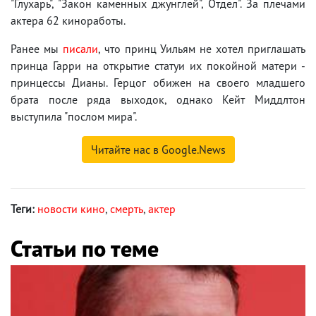
"Глухарь", "Закон каменных джунглей", Отдел". За плечами
актера 62 киноработы.
Ранее мы
писали
, что принц Уильям не хотел приглашать
принца Гарри на открытие статуи их покойной матери -
принцессы Дианы. Герцог обижен на своего младшего
брата после ряда выходок, однако Кейт Миддлтон
выступила "послом мира".
Читайте нас в Google.News
Теги:
новости кино
,
смерть
,
актер
Статьи по теме