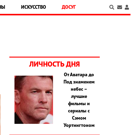
НЫ
ИСКУССТВО
ДОСУГ
ЛИЧНОСТЬ ДНЯ
От Аватара до
Под знаменем
небес –
лучшие
фильмы и
сериалы с
Сэмом
Уортингтоном