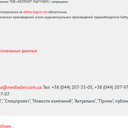
решения ТОВ «КЕПРЕЙТ ПАРТНЕРС» запрещено.
 гиперссылка на
afisha.bigmir.net
обязательна.
ических произведений и/или аудиовизуальных произведений правообладателя Getty I
рсональных данных
ma@mediadim.com.ua
Тел: +38 (044) 207-33-05, +38 (044) 207-9
97-07
, "Спецпроект", "Новости компаний", "Актуально", "Промо", публ
бнее...