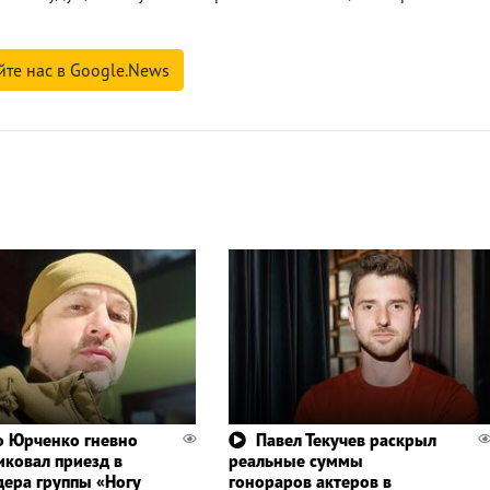
йте нас в Google.News
 Юрченко гневно
Павел Текучев раскрыл
иковал приезд в
реальные суммы
дера группы «Ногу
гонораров актеров в