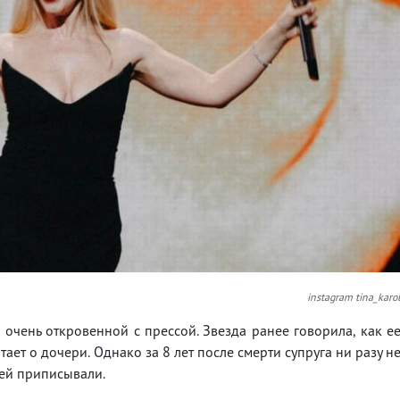
instagram tina_karo
 очень откровенной с прессой. Звезда ранее говорила, как е
тает о дочери. Однако за 8 лет после смерти супруга ни разу н
ей приписывали.