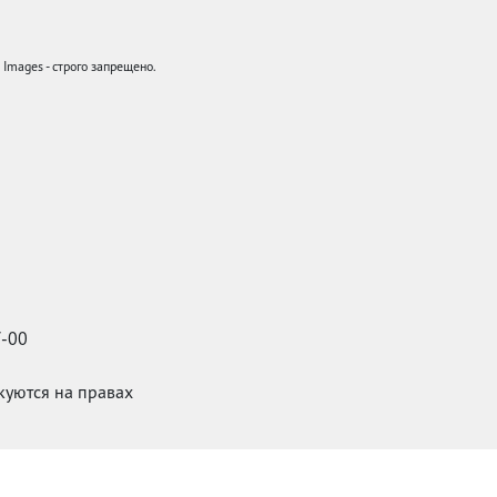
mages - строго запрещено.
7-00
икуются на правах