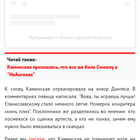
Публикация от Dantes (@vladimirdantes)
Читай также:
Каминская призналась, что все же била Смеюху в
"НеАнгелах"
К слову, Каминская отреагировала на юмор Дантеса. В
комментариях певица написала: "Вова, ты играешь лучше!
Станиславскому стало немного легче. Номерок кондитера
скинь плиз". Поклонники же разделились во мнении: кто
посмеялся со сценки артиста, а кто не понял, зачем ему
нужно было вмешиваться в скандал.
Ранее мы
писали
, что Каминская не планирует идти на