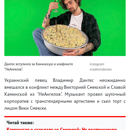
Дантес вступился за Каминскую в конфликте
instagram
”НеАнгелов”.
vladimirdantes
Украинский певец Владимир Дантес неожиданно
вмешался в конфликт между Викторией Смеюхой и Славой
Каминской из "НеАнгелов". Музыкант провел шуточный
корпоратив с трансгендерными артистами и съел торт с
лицом Вики Смеюхи.
Читай также:
Каминская о скандале со Смеюхой: Не воспринимаю