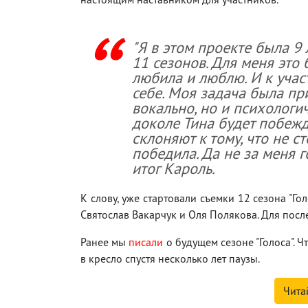
"Я в этом проекте была 9 л
11 сезонов. Для меня это 
любила и люблю. И к учас
себе. Моя задача была при
вокально, но и психологич
доколе Тина будет побежда
склоняют к тому, что не с
победила. Да не за меня г
итог Кароль.
К слову, уже стартовали съемки 12 сезона "Го
Святослав Вакарчук и Оля Полякова. Для после
Ранее мы
писали
о будущем сезоне "Голоса". Ч
в кресло спустя несколько лет паузы.
Чита