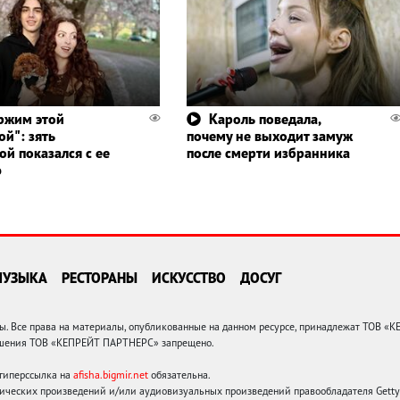
ржим этой
Кароль поведала,
й": зять
почему не выходит замуж
ой показался с ее
после смерти избранника
ю
МУЗЫКА
РЕСТОРАНЫ
ИСКУССТВО
ДОСУГ
 Все права на материалы, опубликованные на данном ресурсе, принадлежат ТОВ «
решения ТОВ «КЕПРЕЙТ ПАРТНЕРС» запрещено.
 гиперссылка на
afisha.bigmir.net
обязательна.
ических произведений и/или аудиовизуальных произведений правообладателя Getty I