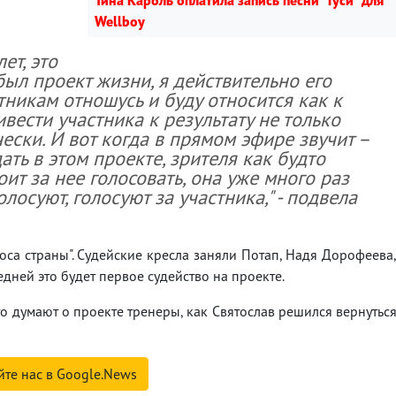
Тина Кароль оплатила запись песни "Гуси" для
Wellboy
ет, это
был проект жизни, я действительно его
тникам отношусь и буду относится как к
вести участника к результату не только
ески. И вот когда в прямом эфире звучит –
ть в этом проекте, зрителя как будто
тоит за нее голосовать, она уже много раз
олосуют, голосуют за участника," - подвела
лоса страны". Судейские кресла заняли Потап, Надя Дорофеева
дней это будет первое судейство на проекте.
то думают о проекте тренеры, как Святослав решился вернутьс
йте нас в Google.News