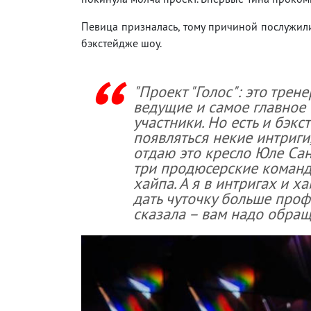
Певица призналась, тому причиной послужил
бэкстейдже шоу.
"Проект "Голос": это трене
ведущие и самое главное
участники. Но есть и бэкс
появляться некие интриги,
отдаю это кресло Юле Сани
три продюсерские команды
хайпа. А я в интригах и ха
дать чуточку больше проф
сказала – вам надо обраща