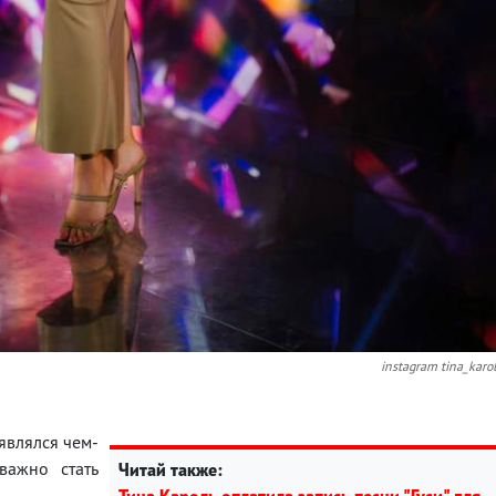
instagram tina_karo
 являлся чем-
важно стать
Читай также: