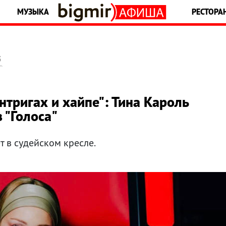
МУЗЫКА
РЕСТОРА
5
интригах и хайпе": Тина Кароль
 "Голоса"
т в судейском кресле.