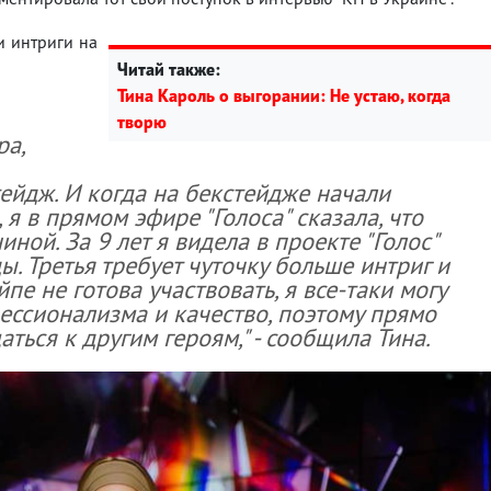
и интриги на
Читай также:
Тина Кароль о выгорании: Не устаю, когда
творю
ра,
тейдж. И когда на бекстейдже начали
 я в прямом эфире "Голоса" сказала, что
ной. За 9 лет я видела в проекте "Голос"
. Третья требует чуточку больше интриг и
йпе не готова участвовать, я все-таки могу
ессионализма и качество, поэтому прямо
ться к другим героям," - сообщила Тина.