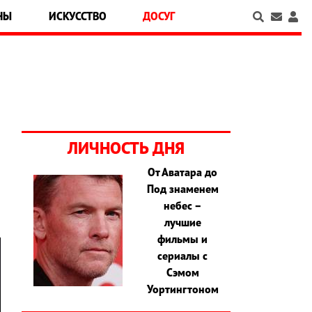
НЫ
ИСКУССТВО
ДОСУГ
ЛИЧНОСТЬ ДНЯ
От Аватара до
Под знаменем
небес –
лучшие
фильмы и
сериалы с
Сэмом
Уортингтоном