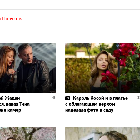
я Полякова
ей Жадан
Кароль босой и в платье
я, какая Тина
с облегающем верхом
вне камер
наделала фото в саду