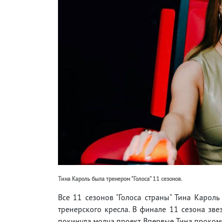
Тина Кароль была тренером ”Голоса” 11 сезонов.
Все 11 сезонов "Голоса страны" Тина Кароль 
тренерского кресла. В финале 11 сезона зве
покинула молча проект. Впервые Тина прокомм