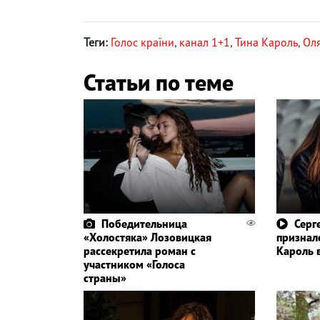
Теги:
Голос країни
,
канал 1+1
,
Тина Кароль
,
Ол
Статьи по теме
Победительница
Серг
«Холостяка» Лозовицкая
призналс
рассекретила роман с
Кароль 
участником «Голоса
страны»