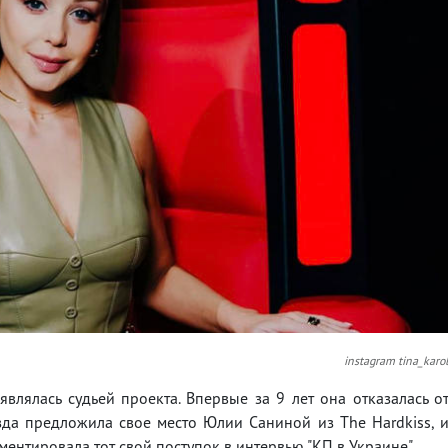
instagram tina_karo
являлась судьей проекта. Впервые за 9 лет она отказалась о
зда предложила свое место Юлии Саниной из The Hardkiss, 
ентировала тот свой поступок в интервью "КП в Украине".