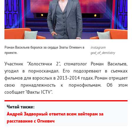
Роман Васильев боролся за сердце Златы Огневич в
instagram
проекте.
god_of_dentistry
Участник "Холостячки 2", стоматолог Роман Васильев,
угодил в порноскандал. Его подозревают в съемках
фильмов для взрослых в 2013-2014 годах. Роман отрицает
свою принадлежность к порнофильмам. Об этом
сообщает "Факты ICTV".
Читай также:
Андрей Задворный ответил всем хейтерам за
расставание с Огневич