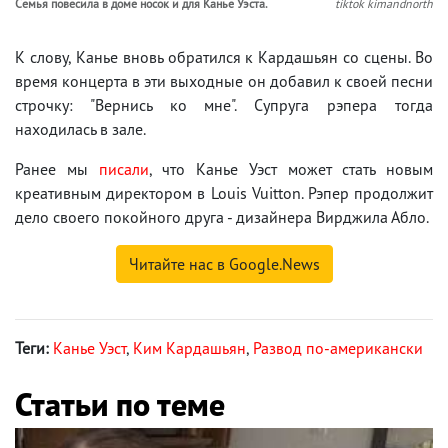
Семья повесила в доме носок и для Канье Уэста.
tiktok kimandnorth
К слову, Канье вновь обратился к Кардашьян со сцены. Во
время концерта в эти выходные он добавил к своей песни
строчку: "Вернись ко мне". Супруга рэпера тогда
находилась в зале.
Ранее мы
писали
, что Канье Уэст может стать новым
креативным директором в Louis Vuitton. Рэпер продолжит
дело своего покойного друга - дизайнера Вирджила Абло.
Читайте нас в Google.News
Теги:
Канье Уэст
,
Ким Кардашьян
,
Развод по-американски
Статьи по теме