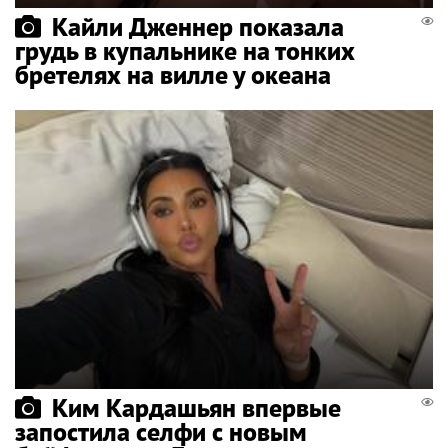
Кайли Дженнер показала
грудь в купальнике на тонких
бретелях на вилле у океана
Ким Кардашьян впервые
запостила селфи с новым