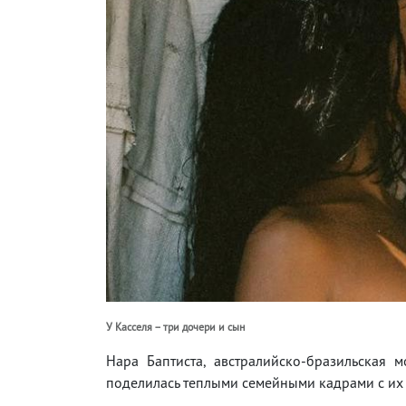
У Касселя – три дочери и сын
Нара Баптиста, австралийско-бразильская 
поделилась теплыми семейными кадрами с их