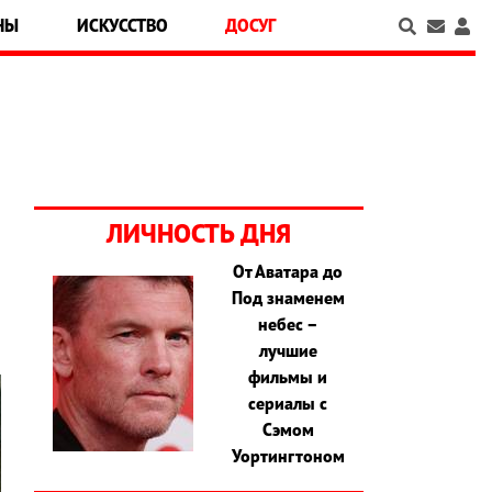
НЫ
ИСКУССТВО
ДОСУГ
ЛИЧНОСТЬ ДНЯ
От Аватара до
Под знаменем
небес –
лучшие
фильмы и
сериалы с
Сэмом
Уортингтоном