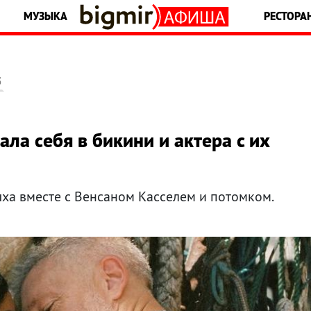
МУЗЫКА
РЕСТОРА
5
ла себя в бикини и актера с их
ыха вместе с Венсаном Касселем и потомком.