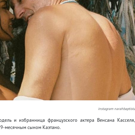
instagram narahbaptist
модель и избранница французского актера Венсана Касселя
 9-месячным сыном Каэтано.