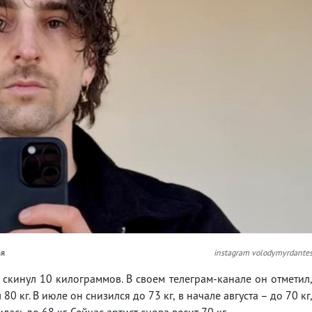
ья
instagram volodymyrdante
 скинул 10 килограммов. В своем телеграм-канале он отметил
 80 кг. В июле он снизился до 73 кг, в начале августа – до 70 кг
сь до 68 кг. Сейчас артист снова весит 70 кг.