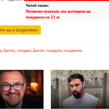
Читай также:
Полякова показала, как выглядела до
похудения на 22 кг
йте нас в Google.News
р Дантес
,
похудел
,
Дантес
,
похудеть
,
похудение