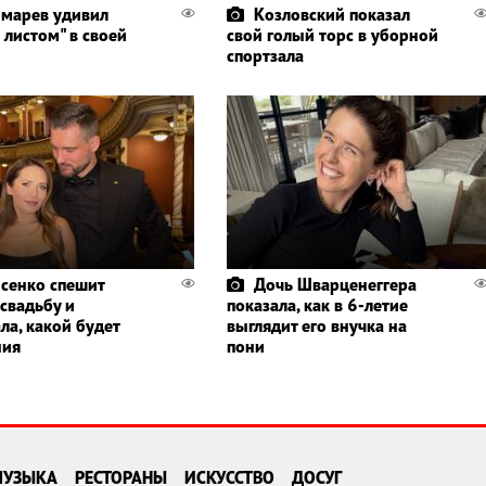
марев удивил
Козловский показал
 листом" в своей
свой голый торс в уборной
спортзала
сенко спешит
Дочь Шварценеггера
 свадьбу и
показала, как в 6-летие
ла, какой будет
выглядит его внучка на
ния
пони
МУЗЫКА
РЕСТОРАНЫ
ИСКУССТВО
ДОСУГ