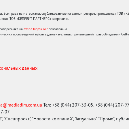
 Все права на материалы, опубликованные на данном ресурсе, принадлежат ТОВ «
решения ТОВ «КЕПРЕЙТ ПАРТНЕРС» запрещено.
 гиперссылка на
afisha.bigmir.net
обязательна.
ических произведений и/или аудиовизуальных произведений правообладателя Getty I
рсональных данных
ma@mediadim.com.ua
Тел: +38 (044) 207-33-05, +38 (044) 207-9
97-07
, "Спецпроект", "Новости компаний", "Актуально", "Промо", публ