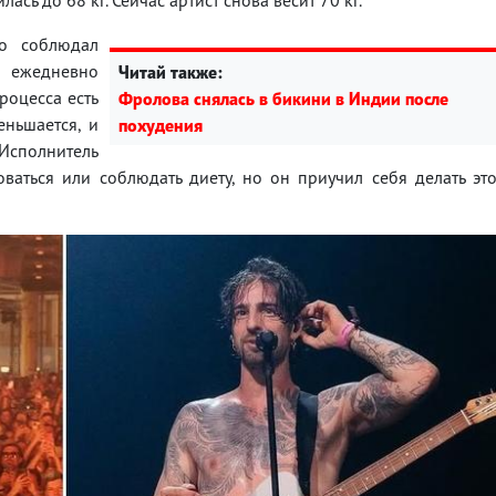
о соблюдал
и ежедневно
Читай также:
роцесса есть
Фролова снялась в бикини в Индии после
еньшается, и
похудения
Исполнитель
оваться или соблюдать диету, но он приучил себя делать эт