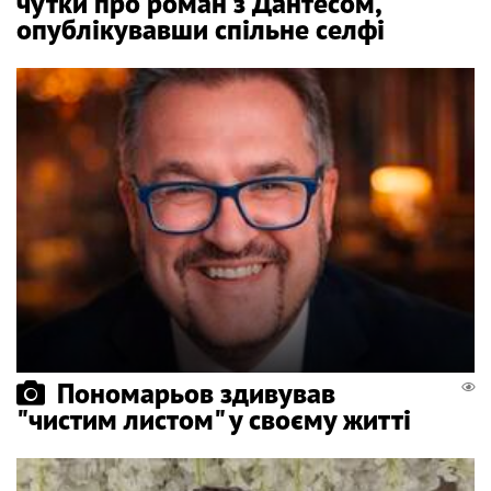
чутки про роман з Дантесом,
опублікувавши спільне селфі
Пономарьов здивував
"чистим листом" у своєму житті