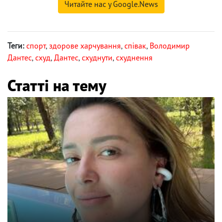
Читайте нас у Google.News
Теги:
спорт
,
здорове харчування
,
співак
,
Володимир
Дантес
,
схуд
,
Дантес
,
схуднути
,
схуднення
Статті на тему