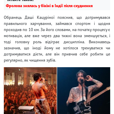
Фролова знялась у бікіні в Індії після схуднення
Обранець Даші Кацуріної пояснив, що дотримувався
правильного харчування, займався спортом і щодня
проходив по 10 км. За його словами, на початку процесу є
мотивація, але вже через два тижні вона зменшується, і
тоді головну роль відіграє дисципліна. Виконавець
зазначив, що іноді йому не хотілося тренуватися чи
дотримуватися дієти, але він привчив себе робити це
регулярно, як чищення зубів.