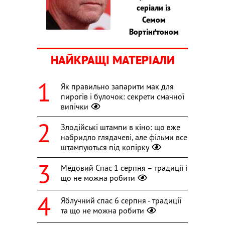
серіали із
Семом
Вортінґтоном
НАЙКРАЩІ МАТЕРІАЛИ
Як правильно запарити мак для
пирогів і булочок: секрети смачної
випічки
Злодійські штампи в кіно: що вже
набридло глядачеві, але фільми все
штампуються під копірку
Медовий Спас 1 серпня – традиції і
що не можна робити
Яблучний спас 6 серпня - традиції
та що не можна робити