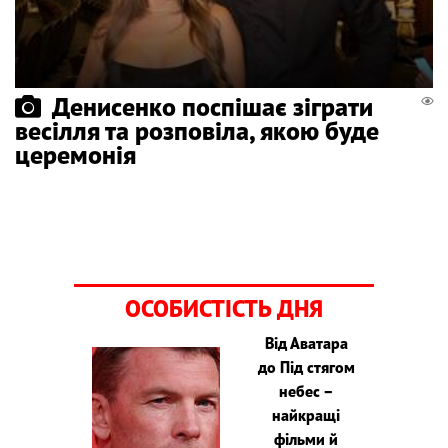
Денисенко поспішає зіграти
весілля та розповіла, якою буде
церемонія
ОСОБИСТІСТЬ ДНЯ
Від Аватара
до Під стягом
небес –
найкращі
фільми й