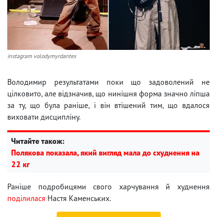
instagram volodymyrdantes
Володимир результатами поки що задоволений не
цілковито, але відзначив, що нинішня форма значно ліпша
за ту, що була раніше, і він втішений тим, що вдалося
виховати дисципліну.
Читайте також:
Полякова показала, який вигляд мала до схуднення на
22 кг
Раніше подробицями свого харчування й худнення
поділилася
Настя Каменських.