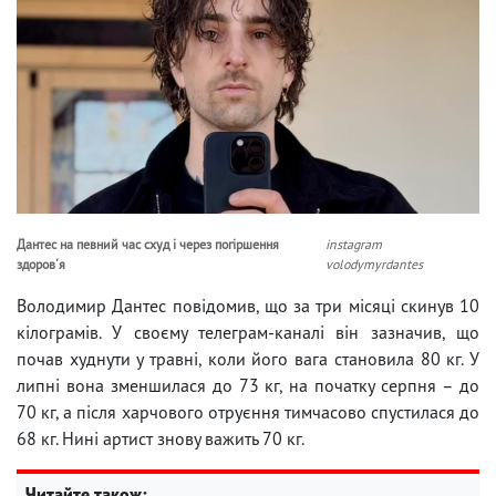
Дантес на певний час схуд і через погіршення
instagram
здоров'я
volodymyrdantes
Володимир Дантес повідомив, що за три місяці скинув 10
кілограмів. У своєму телеграм-каналі він зазначив, що
почав худнути у травні, коли його вага становила 80 кг. У
липні вона зменшилася до 73 кг, на початку серпня – до
70 кг, а після харчового отруєння тимчасово спустилася до
68 кг. Нині артист знову важить 70 кг.
Читайте також: