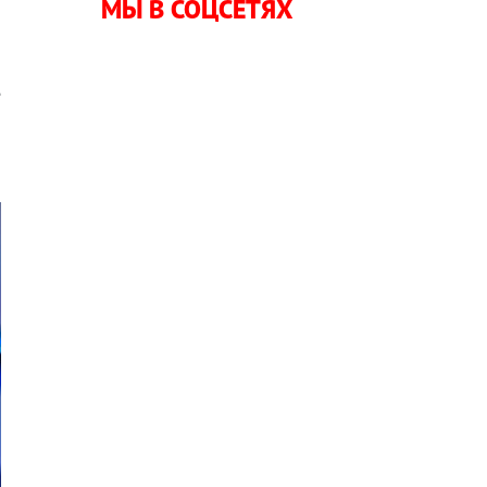
МЫ В СОЦСЕТЯХ
ю
о
е
й
о