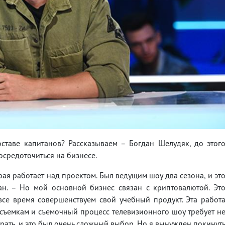
ставе капитанов? Рассказываем – Богдан Шелудяк, до этог
осредоточиться на бизнесе.
рая работает над проектом. Был ведущим шоу два сезона, и эт
ан. – Но мой основной бизнес связан с криптовалютой. Эт
все время совершенствуем свой учебный продукт. Эта работ
 съемкам и съемочный процесс телевизионного шоу требует н
рать, и это был очень сложный выбор. Но я вынужден покинут