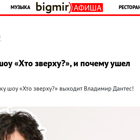
МУЗЫКА
РЕСТОРА
5
оу «Хто зверху?», и почему ушел
у шоу «Хто зверху?» выходит Владимир Дантес!