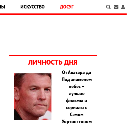
НЫ
ИСКУССТВО
ДОСУГ
ЛИЧНОСТЬ ДНЯ
От Аватара до
Под знаменем
небес –
лучшие
фильмы и
сериалы с
Сэмом
Уортингтоном