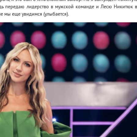
едь передаю лидерство в мужской команде и Лесю Никитюк 
е мы еще увидимся (улыбается).