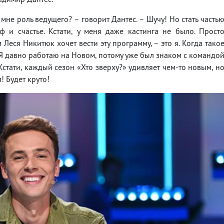
мне роль ведущего? – говорит Дантес. – Шучу! Но стать часть
 и счастье. Кстати, у меня даже кастинга не было. Прост
 Леся Никитюк хочет вести эту программу, – это я. Когда тако
 Я давно работаю на Новом, потому уже был знаком с командо
Кстати, каждый сезон «Хто зверху?» удивляет чем-то новым, н
! Будет круто!