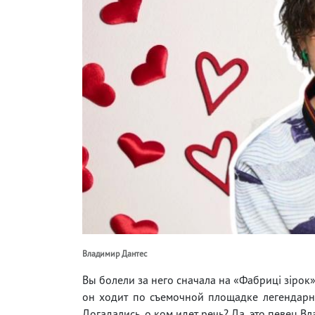
Владимир Дантес
Вы болели за него сначала на «Фабриці зірок»
он ходит по съемочной площадке легендарног
Догадались, о ком идет речь? Да, это певец В