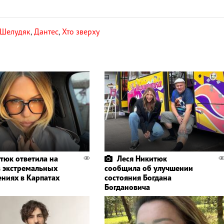
 Шелудяк
,
Дантес
,
Хто зверху
тюк ответила на
Леся Никитюк
в экстремальных
сообщила об улучшении
ениях в Карпатах
состояния Богдана
Богдановича