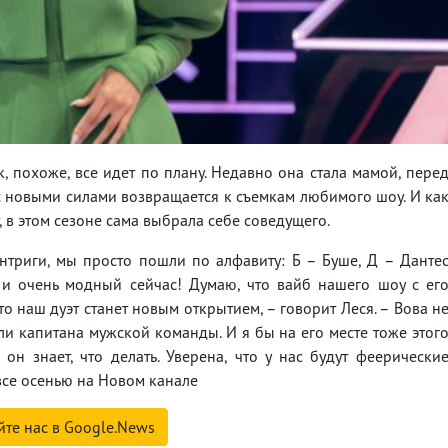
, похоже, все идет по плану. Недавно она стала мамой, пере
ь с новыми силами возвращается к съемкам любимого шоу. И ка
, в этом сезоне сама выбрала себе соведущего.
нтриги, мы просто пошли по алфавиту: Б – Буше, Д – Данте
й и очень модный сейчас! Думаю, что вайб нашего шоу с ег
что наш дуэт станет новым открытием, – говорит Леся. – Вова н
ли капитана мужской команды. И я бы на его месте тоже этог
 он знает, что делать. Уверена, что у нас будут феерически
 все осенью на Новом канале
йте нас в Google.News