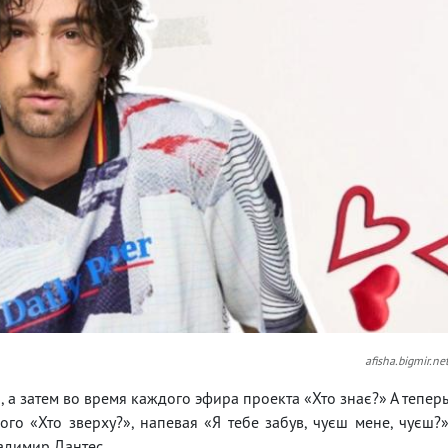
afisha.bigmir.ne
, а затем во время каждого эфира проекта «Хто знає?» А тепер
о «Хто зверху?», напевая «Я тебе забув, чуєш мене, чуєш?
ладимир Дантес.