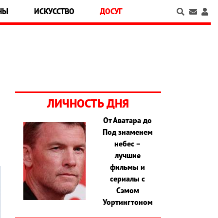
НЫ
ИСКУССТВО
ДОСУГ
ЛИЧНОСТЬ ДНЯ
От Аватара до
Под знаменем
небес –
лучшие
фильмы и
сериалы с
Сэмом
Уортингтоном