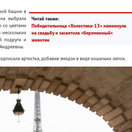
вой башни в
она выбрала
Читай также:
о со цветами
Победительница «Холостяка-13» намекнула
а нескольких
на свадьбу и засветила «беременный»
й подруги и
животик
 Андреевны.
подписала артистка, добавив эмодзи в виде кошачьих лапок.