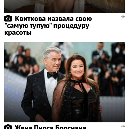
Квиткова назвала свою
"самую тупую" процедуру
красоты
Жена Пирса Броснана