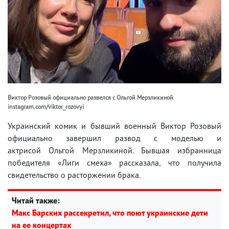
Виктор Розовый официально развелся с Ольгой Мерзликиной
instagram.com/viktor_rozovyi
Украинский комик и бывший военный Виктор Розовый
официально завершил развод с моделью и
актрисой Ольгой Мерзликиной. Бывшая избранница
победителя «Лиги смеха» рассказала, что получила
свидетельство о расторжении брака.
Читай также:
Макс Барских рассекретил, что поют украинские дети
на ее концертах